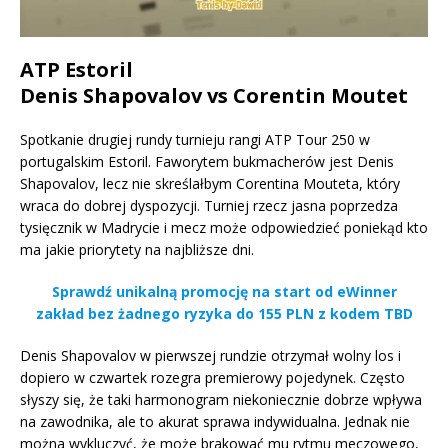
ATP Estoril
Denis Shapovalov vs Corentin Moutet
Spotkanie drugiej rundy turnieju rangi ATP Tour 250 w
portugalskim Estoril. Faworytem bukmacherów jest Denis
Shapovalov, lecz nie skreślałbym Corentina Mouteta, który
wraca do dobrej dyspozycji. Turniej rzecz jasna poprzedza
tysięcznik w Madrycie i mecz może odpowiedzieć poniekąd kto
ma jakie priorytety na najbliższe dni.
Sprawdź unikalną promocję na start od eWinner
zakład bez żadnego ryzyka do 155 PLN z kodem TBD
Denis Shapovalov w pierwszej rundzie otrzymał wolny los i
dopiero w czwartek rozegra premierowy pojedynek. Często
słyszy się, że taki harmonogram niekoniecznie dobrze wpływa
na zawodnika, ale to akurat sprawa indywidualna. Jednak nie
można wykluczyć, że może brakować mu rytmu meczowego,