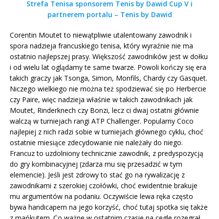
Strefa Tenisa sponsorem Tenis by Dawid Cup V i
partnerem portalu – Tenis by Dawid
Corentin Moutet to niewątpliwie utalentowany zawodnik i
spora nadzieja francuskiego tenisa, który wyraźnie nie ma
ostatnio najlepszej prasy. Większość zawodników jest w dołku
i od wielu lat oglądamy te same twarze. Powoli kończy się era
takich graczy jak Tsonga, Simon, Monfils, Chardy czy Gasquet.
Niczego wielkiego nie można też spodziewać się po Herbercie
czy Paire, więc nadzieja właśnie w takich zawodnikach jak
Moutet, Rinderknech czy Bonzi, lecz ci dwaj ostatni głównie
walczą w turniejach rangi ATP Challenger. Popularny Coco
najlepiej z nich radzi sobie w turniejach głównego cyklu, choć
ostatnie miesiące zdecydowanie nie należały do niego.
Francuz to uzdolniony technicznie zawodnik, z predyspozycją
do gry kombinacyjnej (zdarza mu się przesadzić w tym
elemencie). Jeśli jest zdrowy to stać go na rywalizację z
zawodnikami z szerokiej czołówki, choć ewidentnie brakuje
mu argumentów na podaniu. Oczywiście lewa ręka często
bywa handicapem na jego korzyść, choć tutaj spotka się także
z mańkutem. Co ważne w ostatnim czasie na cegle rozegrał