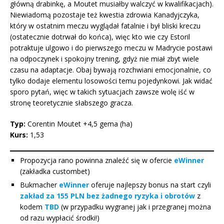
główną drabinkę, a Moutet musiałby walczyć w kwalifikacjach).
Niewiadomą pozostaje też kwestia zdrowia Kanadyjczyka,
który w ostatnim meczu wyglądał fatalnie i był bliski kreczu
(ostatecznie dotrwał do końca), więc kto wie czy Estoril
potraktuje ulgowo i do pierwszego meczu w Madrycie postawi
na odpoczynek i spokojny trening, gdyż nie miał zbyt wiele
czasu na adaptacje. Obaj bywają rozchwiani emocjonalnie, co
tylko dodaje elementu losowości temu pojedynkowi. Jak widać
sporo pytań, więc w takich sytuacjach zawsze wolę iść w
stronę teoretycznie słabszego gracza.
Typ:
Corentin Moutet +4,5 gema (ha)
Kurs:
1,53
Propozycja rano powinna znaleźć się w ofercie
eWinner
(zakładka custombet)
Bukmacher
eWinner
oferuje najlepszy bonus na start czyli
zakład za 155 PLN bez żadnego ryzyka i obrotów
z
kodem
TBD
(w przypadku wygranej jak i przegranej można
od razu wypłacić środki!)