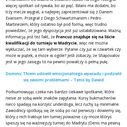
więcej spotkań od rywala, bo aż pięć. Bilans ma dodatni, bo
trzy mecze wygrał, a najlepiej zaprezentował się z Danem
Evansem. Przegrał z Diego Schwartzmanem i Pedro
Martinezem, który ostatnio był pod formą, więc trudno
powiedzieć, że jego dyspozycja jest już ustabilizowana. Ważną
informacją jest też fakt, że
Francuz znajduje się na liście
kwalifikacji do turnieju w Madrycie
, więc nie można
wykluczać, że się tam wybierze. Pytanie czy już w czwartek czy
może w piątek, a może w ogóle? Jeśli zobaczy, że Shapovalov
jest w jego zasięgu to na pewno powalczy o pełną pulę.
Dominic Thiem udzielił emocjonalnego wywiadu i podzielił
się swoimi problemami – Tenis by Dawid
Podsumowując czeka nas bardzo ciekawe spotkanie, które
niesie ze sobą wiele znaków zapytania. Kursy bukmacherów
nieco spadają na korzyść underdoga, lecz ruchy są minimalne.
Zawodnicy spotkają się ze sobą po raz pierwszy i dowiemy się,
który z nich traktuje ten turniej poważnie czy może któryś
spieszy się na ważniejszy turniej do Madrytu (Denis ma pewną