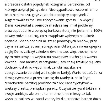
a przecież ostatni pojedynek rozegrał w Barcelonie, od
którego upłynął już tydzień. Nieprzypadkowo wspominam o
ostatnim meczu, gdyż zagrał bratobójczy pojedynek z
Augerem-Aliassime i był zdecydowanie gorszy. Co więcej
Denis
korzystał z pomocy medycznej
i miał problemy
prawdopodobnie z obręczą barkową (tutaj nie jestem na 100%
pewny rodzaju urazu), co niewątpliwie wpłynęło na jakość
podania. Shapo popełnił aż sześć podwójnych błędów, przy
czym nie zaliczając ani jednego asa. Od wejścia na europejską
cegłę Denis zaliczył zaledwie dwa mecze, więc trochę mało.
Rytm meczowy po wejściu na nową nawierzchnię to ważna
kwestia. Tym bardziej w przypadku, gdy cegłę traktuje się jako
dodatek (ostatnio wspominał, że lubi mączkę, ale
zdecydowanie bardziej woli szybsze korty). Warto dodać, że za
chwilę rywalizacja przeniesie się do Madrytu, na którym
teoretycznie bardziej powinno zależeć Kanadyjczykowi –
większy prestiż, pieniądze i punkty. Oczywiście rywal także ma
swoje ambicje, ale on na ten moment nie mierzy aż tak
wysoko i sukces w Estoril znaczyłby dla Francuza bardzo dużo.