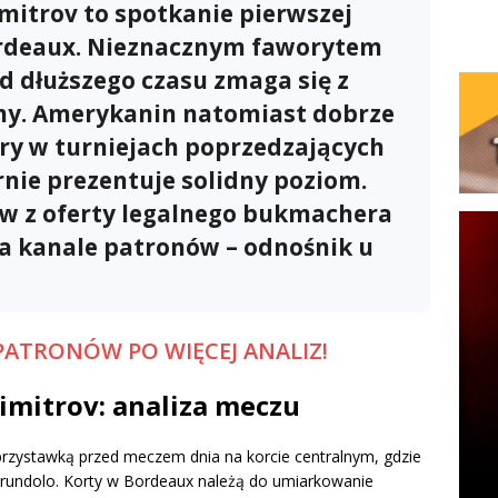
mitrov to spotkanie pierwszej
ordeaux. Nieznacznym faworytem
od dłuższego czasu zmaga się z
y. Amerykanin natomiast dobrze
ry w turniejach poprzedzających
rnie prezentuje solidny poziom.
ów z oferty legalnego bukmachera
na kanale patronów – odnośnik u
PATRONÓW PO WIĘCEJ ANALIZ!
imitrov: analiza meczu
rzystawką przed meczem dnia na korcie centralnym, gdzie
Cerundolo. Korty w Bordeaux należą do umiarkowanie