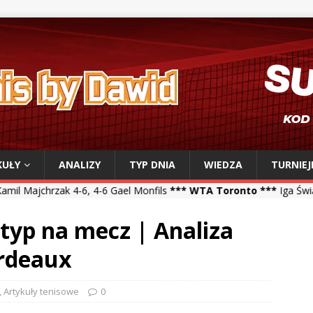
KUŁY
ANALIZY
TYP DNIA
WIEDZA
TURNIEJ
4-6 Gael Monfils
*** WTA Toronto ***
Iga Świątek 6-2, 6-1 Viktorij
typ na mecz | Analiza
ordeaux
,
Artykuły tenisowe
0