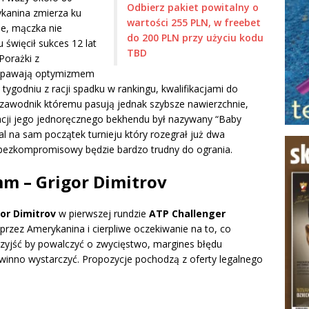
Odbierz pakiet powitalny o
kanina zmierza ku
wartości 255 PLN, w freebet
le, mączka nie
do 200 PLN przy użyciu kodu
święcił sukces 12 lat
TBD
Porażki z
 napawają optymizmem
ygodniu z racji spadku w rankingu, kwalifikacjami do
 zawodnik któremu pasują jednak szybsze nawierzchnie,
racji jego jednoręcznego bekhendu był nazywany “Baby
wal na sam początek turnieju który rozegrał już dwa
t bezkompromisowy będzie bardzo trudny do ogrania.
m – Grigor Dimitrov
or Dimitrov
w pierwszej rundzie
ATP Challenger
rzez Amerykanina i cierpliwe oczekiwanie na to, co
rzyjść by powalczyć o zwycięstwo, margines błędu
powinno wystarczyć. Propozycje pochodzą z oferty legalnego