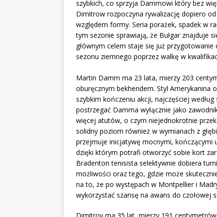
szybkich, co sprzyja Dammowi który bez więk
Dimitrow rozpoczyna rywalizację dopiero od
względem formy. Seria porażek, spadek w ra
tym sezonie sprawiają, że Bułgar znajduje s
głównym celem staje się już przygotowanie 
sezonu ziemnego poprzez walkę w kwalifika
Martin Damm ma 23 lata, mierzy 203 centyme
oburęcznym bekhendem. Styl Amerykanina op
szybkim kończeniu akcji, najczęściej według
postrzegać Damma wyłącznie jako zawodnika
więcej atutów, o czym niejednokrotnie przek
solidny poziom również w wymianach z głębi
przejmuje inicjatywę mocnymi, kończącymi u
dzięki którym potrafi otworzyć sobie kort z
Bradenton tenisista selektywnie dobiera tu
możliwości oraz tego, gdzie może skuteczni
na to, że po występach w Montpellier i Madry
wykorzystać szansę na awans do czołowej se
Dimitrov ma 35 lat, mierzy 191 centymetrów