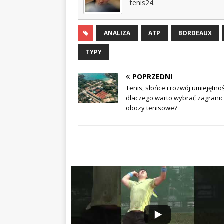
tenis24.
ANALIZA
ATP
BORDEAUX
TYPY
POPRZEDNI
Tenis, słońce i rozwój umiejętnoś
dlaczego warto wybrać zagrani
obozy tenisowe?