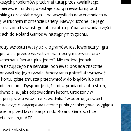
szych problemów przebrnął tutaj przez kwalifikacje.
 pierwszej rundy i pozostaje sporą niewiadomą pod
nkingu oraz słabe wyniki na wszystkich nawierzchniach w
ię w trudnym momencie kariery. Niewykluczone, że jego
do sezonu trawiastego lub ostatnia próba ratowania części
cjach do Roland Garros w następnym tygodniu.
try wzrostu i waży 95 kilogramów. Jest leworęczny i gra
iera się przede wszystkim na mocnym serwisie oraz
 schematu “serwis plus jeden”. Nie można jednak
 bazującego na serwisie, ponieważ posiada znacznie
onywali się jego rywale. Amerykanin potrafi utrzymywać
 kortu, gdzie zmusza przeciwników do błędów lub sam
derzeniami. Dysponuje ciężkimi zagraniami z obu stron,
arówno siłą, jak i odpowiednim kątem. Urodzony w
rnieje i sprawia wrażenie zawodnika świadomego swoich
e walczyć o zwycięstwa i cenne punkty rankingowe. Wygląda
cie, a przed kwalifikacjami do Roland Garros, chce
tki rankingu ATP.
 i waży około 80