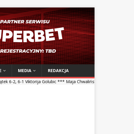
E
MEDIA
REDAKCJA
a Golubic *** Maja Chwalińska 5-7, 1-6 Talia Gibson *** Magdalena Fr