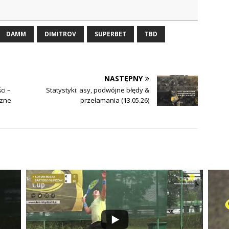
DAMM
DIMITROV
SUPERBET
TBD
NASTĘPNY
ci –
Statystyki: asy, podwójne błędy &
czne
przełamania (13.05.26)