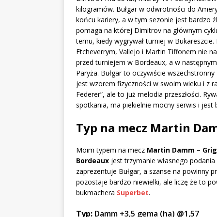
kilogramów. Bułgar w odwrotności do Amery
końcu kariery, a w tym sezonie jest bardzo ź
pomaga na której Dimitrov na głównym cyklu 
temu, kiedy wygrywał turniej w Bukareszcie. 
Etcheverrym, Vallejo i Martin Tiffonem nie
przed turniejem w Bordeaux, a w następnym t
Paryża. Bułgar to oczywiście wszechstronny
jest wzorem fizyczności w swoim wieku i z 
Federer”, ale to już melodia przeszłości. Ry
spotkania, ma piekielnie mocny serwis i jes
Typ na mecz Martin Dam
Moim typem na mecz
Martin Damm – Grig
Bordeaux
jest trzymanie własnego podania p
zaprezentuje Bułgar, a szanse na powinny p
pozostaje bardzo niewielki, ale liczę że to 
bukmachera
Superbet
.
Typ:
Damm +3,5 gema (ha) @1,57