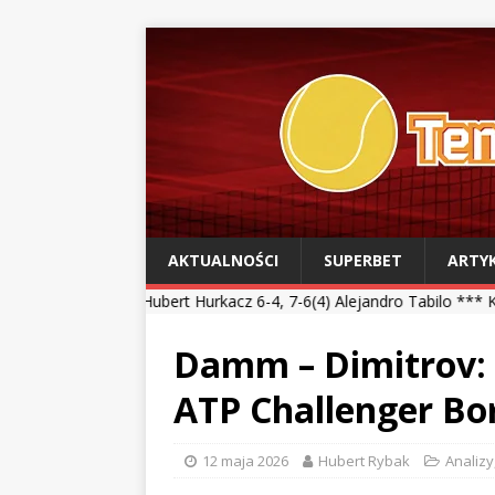
AKTUALNOŚCI
SUPERBET
ARTY
bert Hurkacz 6-4, 7-6(4) Alejandro Tabilo *** Kamil Majchrzak 4-6, 
Damm – Dimitrov: 
ATP Challenger B
12 maja 2026
Hubert Rybak
Analizy