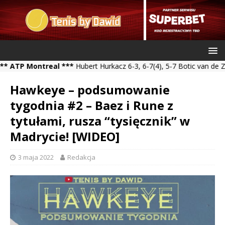
P Montreal ***
Hubert Hurkacz 6-3, 6-7(4), 5-7 Botic van de Zandsc
Hawkeye – podsumowanie
tygodnia #2 – Baez i Rune z
tytułami, rusza “tysięcznik” w
Madrycie! [WIDEO]
3 maja 2022
Redakcja