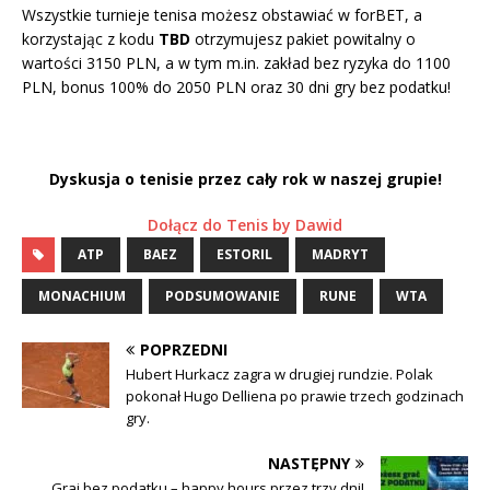
Wszystkie turnieje tenisa możesz obstawiać w forBET, a
korzystając z kodu
TBD
otrzymujesz pakiet powitalny o
wartości 3150 PLN, a w tym m.in. zakład bez ryzyka do 1100
PLN, bonus 100% do 2050 PLN oraz 30 dni gry bez podatku
!
Dyskusja o tenisie przez cały rok w naszej grupie!
Dołącz do Tenis by Dawid
ATP
BAEZ
ESTORIL
MADRYT
MONACHIUM
PODSUMOWANIE
RUNE
WTA
POPRZEDNI
Hubert Hurkacz zagra w drugiej rundzie. Polak
pokonał Hugo Delliena po prawie trzech godzinach
gry.
NASTĘPNY
Graj bez podatku – happy hours przez trzy dni!