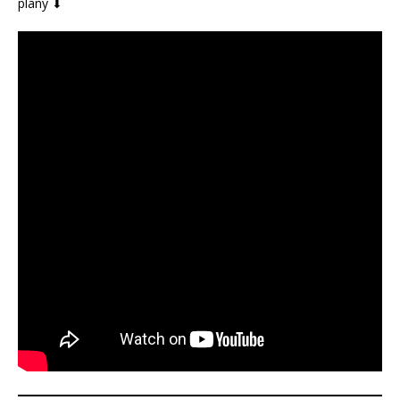
plany ⬇