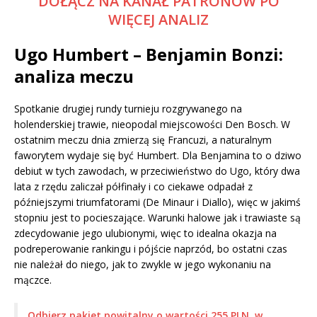
DOŁĄCZ NA KANAŁ PATRONÓW PO
WIĘCEJ ANALIZ
Ugo Humbert – Benjamin Bonzi:
analiza meczu
Spotkanie drugiej rundy turnieju rozgrywanego na
holenderskiej trawie, nieopodal miejscowości Den Bosch. W
ostatnim meczu dnia zmierzą się Francuzi, a naturalnym
faworytem wydaje się być Humbert. Dla Benjamina to o dziwo
debiut w tych zawodach, w przeciwieństwo do Ugo, który dwa
lata z rzędu zaliczał półfinały i co ciekawe odpadał z
późniejszymi triumfatorami (De Minaur i Diallo), więc w jakimś
stopniu jest to pocieszające. Warunki halowe jak i trawiaste są
zdecydowanie jego ulubionymi, więc to idealna okazja na
podreperowanie rankingu i pójście naprzód, bo ostatni czas
nie należał do niego, jak to zwykle w jego wykonaniu na
mączce.
Odbierz pakiet powitalny o wartości 255 PLN, w