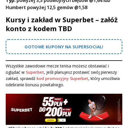
Typ:
powyżej 3,5 podwójnych błędów @1,64 lub
Humbert powyżej 12,5 gemów @1,58
Kursy i zakład w Superbet – załóż
konto z kodem TBD
GOTOWE KUPONY NA SUPERSOCIAL!
Wszystkie zawodowe mecze tenisa możesz obstawiać i
oglądać w
Superbet
, Jeśli planujesz postawić swój pierwszy
zakład, sprawdź
kod promocyjny Superbet
, który umożliwia
odebranie bonusu powitalnego.