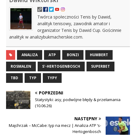
Twórca społeczności Tenis by Dawid,
analityk tenisowy, zawodnik amator i
organizator Tenis by Dawid Cup. Gościnnie
analityk w analizybukmacherskie.com.
ANALIZA
ATP
BONZI
HUMBERT
ROSMALEN
S'-HERTOGENBOSCH
SUPERBET
TBD
TYP
TYPY
POPRZEDNI
Statystyki: asy, podwójne błędy & przełamania
(10.06.26)
NASTĘPNY
Majchrzak – McCabe: typ na mecz | Analiza ATP ‘s-
Hertogenbosch