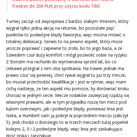
freebet do 200 PLN przy użyciu kodu TBD
Turniej zaczął od zwycięstwa z bardzo słabym Ymerem, który
wygrał tylko jedną akcję na returnie, bo pozostałe pięć
punktów to podwójne błędy faworyta, więc można mówić o
totalnej deklasacji. Serwis to na pewno aspekt, który może
jeszcze poprawić i zapewne to zrobi, bo to jego baza, a ze
Szwedem czuł duży komfort i mógł pozwolić sobie na ryzyko.
Z Bonzim ma rachunki do wyrównania sprzed lat, bo co
ciekawe przegrał z nim oba spotkania. Na trawie jednak ma
prawo czuć się pewniej, choć rywal wygrał tu już trzy mecze,
bo musiał przechodzić kwalifikacje i jest w rytmie, więc mam
cichą nadzieję, że ten aspekt mu pomoże, by dorównać kroku
chociaż w jednym secie. Mecze rodaków zazwyczaj rządzą się
własnymi prawami, ale w tym przypadku ruszę ten mecz pod
kątem overowym, jak i podwójne błędy, ponieważ linia jest
niska, a Humbert sam ją pokrył w poprzednim meczu (zaliczył
5). Jeśli chodzi o Bonziego to w trzech meczach tutaj popełnił
kolejno 2, 0 i 2 podwójne błędy, więc linia jest zaskakująco
dość niska i zaryzykuję.