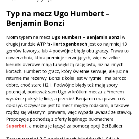
Typ na mecz Ugo Humbert –
Benjamin Bonzi
Moim typem na mecz
Ugo Humbert – Benjamin Bonzi
w
drugiej rundzie
ATP ‘s-Hertogenbosch
jest co najmniej 13
gemów faworyta lub 4 podwójne błędy obu graczy. Trawa to
nawierzchnia, która premiuje serwujących, więc wszelkie
kierunki overowe mają tu większą rację bytu, niż na innych
kortach. Humbert to gracz, który świetnie serwuje, ale już na
returnie ma rezerwy. Bonzi z kolei jest w rytmie i ma bardzo
dobre, choć stare H2H. Podwójne błędy też mają spory
potencjał, ponieważ sam Ugo w krótkim meczu z Ymerem
wyraźnie pokrył tę linię, a przecież Benjamin ma prawo coś
dołożyć. Oczywiście jest to mecz między rodakami, a takowe
rządzą się własnymi prawami, więc wypada uważać ze stawką.
Propozycje pochodzą z oferty legalnego bukmachera
Superbet
, a można je łączyć za pomocą opcji BetBuilder.