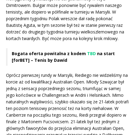
Dimitrowem. Bułgar może ponownie być rywalem naszego
tenisisty, ale dopiero w półfinale w turnieju w Marsylii. W
poprzednim tygodniu Polak wreszcie dał radę pokonać
Bautistę Aguta, w tym sezonie był też w stanie pierwszy raz
dotrzeć do drugiego tygodnia turnieju wielkoszlemowego na
kortach twardych. Być może pora na kolejny krok milowy.
Bogata oferta powitalna z kodem
TBD
na start
[forBET] – Tenis by Dawid
Oprócz pierwszej rundy w Marsylii, Riediego nie widzieliśmy na
korcie aż od kwalifikacji Australian Open. Młody Szwajcar był
jedną z sensacji poprzedniego sezonu, triumfując w samej
jego końcówce w Challengerach w Andrii i Helsinkach. Mimo
naturalnych wątpliwości, szybko okazało się że 21-latek potrafi
ten poziom tenisowy przenosić też na korty niehalowe. W
Canberrze na początku tego sezonu, Riedi przegrał dopiero w
finale z Martonem Fucsovicsem. 21-latek był też jednym z
głównych faworytów do przejścia eliminacji Australian Open,
ale niespodziewanie przegrał w trzeciej rundzie z Daliborem