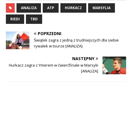
ANALIZA
ATP
HURKACZ
MARSYLIA
RIEDI
TBD
POPRZEDNI
Świątek zagra z jedną z trudniejszych dla siebie
rywalek w tourze [ANALIZA]
NASTĘPNY
Hurkacz zagra z Ymerem w ćwierćfinale w Marsylii
[ANALIZA]