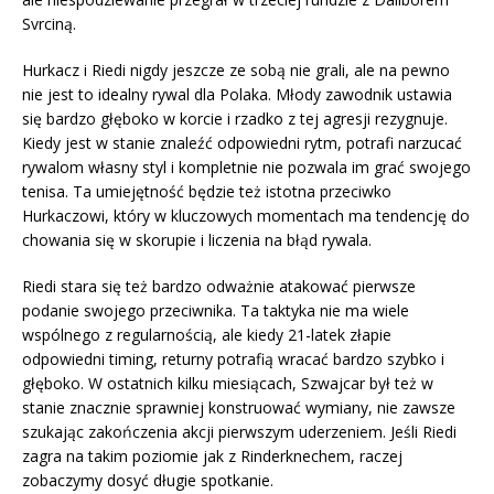
Svrciną.
Hurkacz i Riedi nigdy jeszcze ze sobą nie grali, ale na pewno
nie jest to idealny rywal dla Polaka. Młody zawodnik ustawia
się bardzo głęboko w korcie i rzadko z tej agresji rezygnuje.
Kiedy jest w stanie znaleźć odpowiedni rytm, potrafi narzucać
rywalom własny styl i kompletnie nie pozwala im grać swojego
tenisa. Ta umiejętność będzie też istotna przeciwko
Hurkaczowi, który w kluczowych momentach ma tendencję do
chowania się w skorupie i liczenia na błąd rywala.
Riedi stara się też bardzo odważnie atakować pierwsze
podanie swojego przeciwnika. Ta taktyka nie ma wiele
wspólnego z regularnością, ale kiedy 21-latek złapie
odpowiedni timing, returny potrafią wracać bardzo szybko i
głęboko. W ostatnich kilku miesiącach, Szwajcar był też w
stanie znacznie sprawniej konstruować wymiany, nie zawsze
szukając zakończenia akcji pierwszym uderzeniem. Jeśli Riedi
zagra na takim poziomie jak z Rinderknechem, raczej
zobaczymy dosyć długie spotkanie.