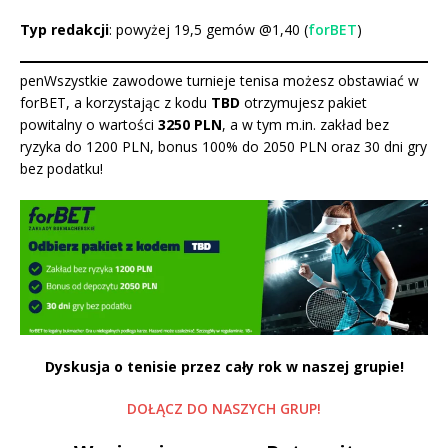
Typ redakcji
: powyżej 19,5 gemów @1,40 (
forBET
)
pen
Wszystkie zawodowe turnieje tenisa możesz obstawiać w
forBET, a korzystając z kodu
TBD
otrzymujesz pakiet
powitalny o wartości
3250 PLN
, a w tym m.in. zakład bez
ryzyka do 1200 PLN, bonus 100% do 2050 PLN oraz 30 dni gry
bez podatku
!
Dyskusja o tenisie przez cały rok w naszej grupie!
DOŁĄCZ DO NASZYCH GRUP!