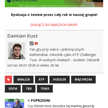
Dyskusja o tenisie przez cały rok w naszej grupie!
DOŁĄCZ DO NASZYCH GRUP!
Damian Kust
Fan gry przy siatce i jednoręcznych
bekhendów, miłośnik cyklu ATP Challenger
Tour. W wolnych chwilach - student. Odszedł
od nas 06.01.2026 w wieku 26 lat.
ANALIZA
ATP
HUESLER
MAJCHRZAK
SOFIA
TBD
TENIS
POPRZEDNI
Czy chiński tenis doczeka się męskiej gwiazdy