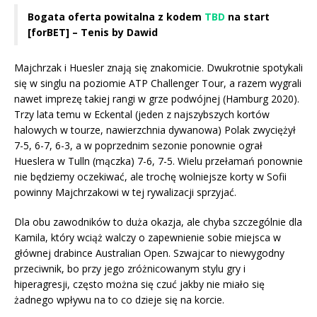
Bogata oferta powitalna z kodem
TBD
na start
[forBET] – Tenis by Dawid
Majchrzak i Huesler znają się znakomicie. Dwukrotnie spotykali
się w singlu na poziomie ATP Challenger Tour, a razem wygrali
nawet imprezę takiej rangi w grze podwójnej (Hamburg 2020).
Trzy lata temu w Eckental (jeden z najszybszych kortów
halowych w tourze, nawierzchnia dywanowa) Polak zwyciężył
7-5, 6-7, 6-3, a w poprzednim sezonie ponownie ograł
Hueslera w Tulln (mączka) 7-6, 7-5. Wielu przełamań ponownie
nie będziemy oczekiwać, ale trochę wolniejsze korty w Sofii
powinny Majchrzakowi w tej rywalizacji sprzyjać.
Dla obu zawodników to duża okazja, ale chyba szczególnie dla
Kamila, który wciąż walczy o zapewnienie sobie miejsca w
głównej drabince Australian Open. Szwajcar to niewygodny
przeciwnik, bo przy jego zróżnicowanym stylu gry i
hiperagresji, często można się czuć jakby nie miało się
żadnego wpływu na to co dzieje się na korcie.