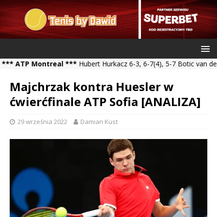
TP Montreal ***
Hubert Hurkacz 6-3, 6-7(4), 5-7 Botic van de Zand
Majchrzak kontra Huesler w
ćwierćfinale ATP Sofia [ANALIZA]
29 września 2022
Damian Kust