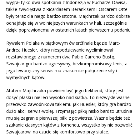
wygrał tylko dwa spotkania z Indonezją w Pucharze Davisa,
także zwycięstwa z Ricardasem Berankisem i Oscarem Otte
były teraz dla niego bardzo istotne. Majchrzak bardzo dobrze
odnajduje się w wolniejszych warunkach w hali, szczególnie
dzięki poprawionemu w ostatnich latach pierwszemu podaniu.
Rywalem Polaka w piątkowym ćwierćfinale będzie Marc-
Andrea Huesler, który niespodziewanie wyeliminował
rozstawionego z numerem dwa Pablo Carreno Bustę.
Szwajcar gra bardzo agresywny, bezkompromisowy tenis, a
jego leworęczny serwis ma znakomite połączenie siły i
wymyślnych kątów.
Atutem Majchrzaka powinien być jego bekhend, który jest
dosyć płaski i nie leci wysoko nad siatką. To niezwykle ważne
przeciwko zawodnikowi takiemu jak Huesler, który gra bardzo
dużo akcji serwis-wolej. Trzymając piłkę nisko bardzo utrudnia
mu się zagranie pierwszej piłki z powietrza. Ważne będzie też
szukanie ciasnych kątów z forhendu, wszystko by nie pozwolić
Szwajcarowi na czucie się komfortowo przy siatce.