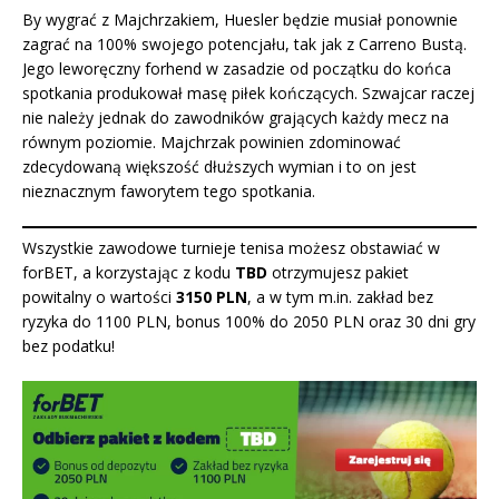
By wygrać z Majchrzakiem, Huesler będzie musiał ponownie
zagrać na 100% swojego potencjału, tak jak z Carreno Bustą.
Jego leworęczny forhend w zasadzie od początku do końca
spotkania produkował masę piłek kończących. Szwajcar raczej
nie należy jednak do zawodników grających każdy mecz na
równym poziomie. Majchrzak powinien zdominować
zdecydowaną większość dłuższych wymian i to on jest
nieznacznym faworytem tego spotkania.
Wszystkie zawodowe turnieje tenisa możesz obstawiać w
forBET, a korzystając z kodu
TBD
otrzymujesz pakiet
powitalny o wartości
3150 PLN
, a w tym m.in. zakład bez
ryzyka do 1100 PLN, bonus 100% do 2050 PLN oraz 30 dni gry
bez podatku
!