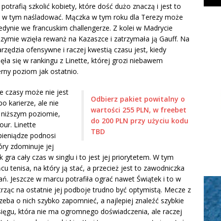
 potrafią szkolić kobiety, które dość dużo znaczą i jest to
h w tym naśladować. Mączka w tym roku dla Terezy może
 jedynie we francuskim challengerze. Z kolei w Madrycie
Rzymie wzięła rewanż na Kazaszce i zatrzymała ją Gauff. Na
zędzia ofensywne i raczej kwestią czasu jest, kiedy
ła się w rankingu z Linette, której grozi niebawem
erny poziom jak ostatnio.
e czasy może nie jest
Odbierz pakiet powitalny o
o karierze, ale nie
wartości 255 PLN, w freebet
 niższym poziomie,
do 200 PLN przy użyciu kodu
ur. Linette
TBD
ieniądze podnosi
óry zdominuje jej
ra cały czas w singlu i to jest jej priorytetem. W tym
cu tenisa, na który ją stać, a przecież jest to zawodniczka
ń. Jeszcze w marcu potrafiła ograć nawet Świątek i to w
trząc na ostatnie jej podboje trudno być optymistą. Mecze z
rzeba o nich szybko zapomnieć, a najlepiej znaleźć szybkie
asięgu, która nie ma ogromnego doświadczenia, ale raczej