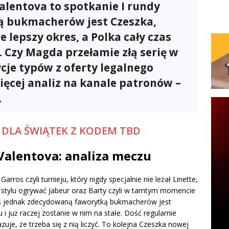
alentova to spotkanie I rundy
ą bukmacherów jest Czeszka,
 lepszy okres, a Polka cały czas
i. Czy Magda przełamie złą serię w
cje typów z oferty legalnego
ęcej analiz na kanale patronów –
.
Ł DLA ŚWIĄTEK Z KODEM TBD
Valentova: analiza meczu
ros czyli turnieju, który nigdy specjalnie nie leżał Linette,
im stylu ogrywać Jabeur oraz Barty czyli w tamtym momencie
iś jednak zdecydowaną faworytką bukmacherów jest
 i już raczej zostanie w nim na stałe. Dość regularnie
zuje, że trzeba się z nią liczyć. To kolejna Czeszka nowej