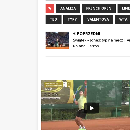
ANALIZA
FRENCH OPEN
LIN
TBD
TYPY
VALENTOVA
WTA
POPRZEDNI
Świątek – Jones: typ na mecz | A
Roland Garros