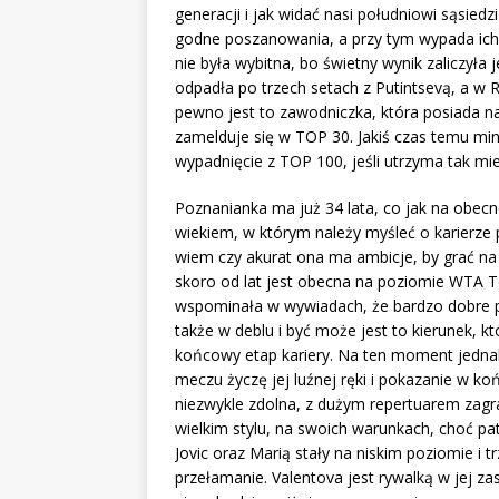
generacji i jak widać nasi południowi sąsiedzi
godne poszanowania, a przy tym wypada ic
nie była wybitna, bo świetny wynik zaliczyła
odpadła po trzech setach z Putintsevą, a w 
pewno jest to zawodniczka, która posiada nar
zamelduje się w TOP 30. Jakiś czas temu minę
wypadnięcie z TOP 100, jeśli utrzyma tak mi
Poznanianka ma już 34 lata, co jak na obecn
wiekiem, w którym należy myśleć o karierze p
wiem czy akurat ona ma ambicje, by grać na
skoro od lat jest obecna na poziomie WTA To
wspominała w wywiadach, że bardzo dobre p
także w deblu i być może jest to kierunek, kt
końcowy etap kariery. Na ten moment jednak g
meczu życzę jej luźnej ręki i pokazanie w koń
niezwykle zdolna, z dużym repertuarem zagra
wielkim stylu, na swoich warunkach, choć pa
Jovic oraz Marią stały na niskim poziomie i t
przełamanie. Valentova jest rywalką w jej z