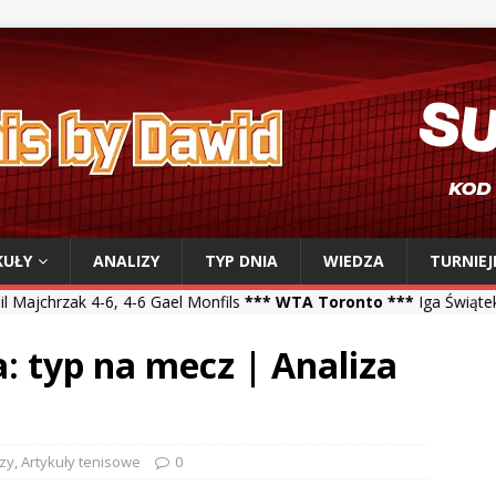
KUŁY
ANALIZY
TYP DNIA
WIEDZA
TURNIEJ
6 Gael Monfils
*** WTA Toronto ***
Iga Świątek 6-0, 6-3 Sara Belje
a: typ na mecz | Analiza
izy
,
Artykuły tenisowe
0