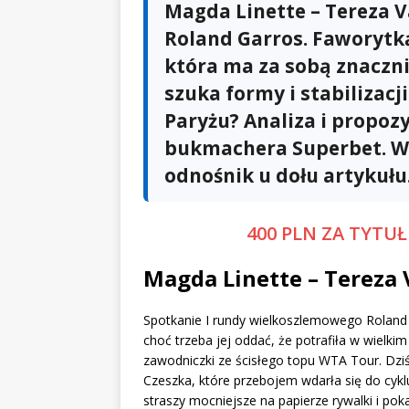
Magda Linette – Tereza V
Roland Garros. Faworytk
która ma za sobą znacznie
szuka formy i stabilizacj
Paryżu? Analiza i propozy
bukmachera Superbet. Wi
odnośnik u dołu artykułu
400 PLN ZA TYTU
Magda Linette – Tereza 
Spotkanie I rundy wielkoszlemowego Roland Gar
choć trzeba jej oddać, że potrafiła w wielk
zawodniczki ze ścisłego topu WTA Tour. Dz
Czeszka, które przebojem wdarła się do cyklu
straszy mocniejsze na papierze rywalki i poka