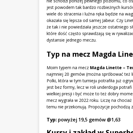
nie schodzi poniżej pewnego poziomu, co osta
jest powodem tak bardzo rozbieżnych kursów
wiele do stracenia i luźna ręka będzie na wa
okazała się lepsza od samej Jabeur. Czy Lin
że tak i nie powiedziała jeszcze ostatniego 
które dość często sprawdzają się w rywalizac
dystansie jednego meczu.
Typ na mecz Magda Line
Moim typem na mecz
Magda Linette – Te
najmniej 20 gemów (można spróbować też lini
Polki, która w tym turnieju potrafiła już og
jest bez formy, lecz w roli underdoga potrafi
wielkiej presji i być może to też dobry mome
mecz wygrała w 2022 roku. Liczę na chociaż 
temu nie przekonują. Propozycje pochodzą 
Typ:
powyżej 19,5 gemów @1,63
Kursy i zakład w Superb