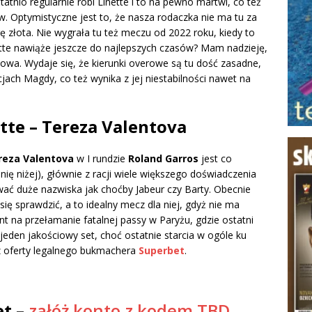
tnio regularnie robi Linette i to na pewno martwi, co też
. Optymistyczne jest to, że nasza rodaczka nie ma tu za
gę złota. Nie wygrała tu też meczu od 2022 roku, kiedy to
ette nawiąże jeszcze do najlepszych czasów? Mam nadzieję,
słowa. Wydaje się, że kierunki overowe są tu dość zasadne,
jach Magdy, co też wynika z jej niestabilności nawet na
tte – Tereza Valentova
reza Valentova
w I rundzie
Roland Garros
jest co
ę niżej), głównie z racji wiele większego doświadczenia
rywać duże nazwiska jak choćby Jabeur czy Barty. Obecnie
 się sprawdzić, a to idealny mecz dla niej, gdyż nie ma
nt na przełamanie fatalnej passy w Paryżu, gdzie ostatni
jeden jakościowy set, choć ostatnie starcia w ogóle ku
z oferty legalnego bukmachera
Superbet
.
et –
załóż konto z kodem TBD