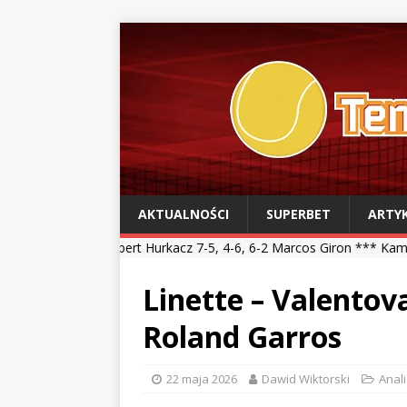
AKTUALNOŚCI
SUPERBET
ARTY
ert Hurkacz 7-5, 4-6, 6-2 Marcos Giron *** Kamil Majchrzak 4-6, 4-
Linette – Valentov
Roland Garros
22 maja 2026
Dawid Wiktorski
Anal