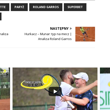
ETTE
PARYŻ
ROLAND GARROS
SUPERBET
NASTĘPNY
naliza
Hurkacz – Munar: typ na mecz |
Analiza Roland Garros