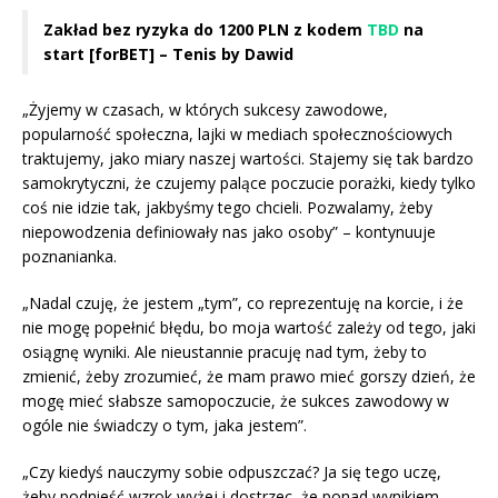
Zakład bez ryzyka do 1200 PLN z kodem
TBD
na
start [forBET] – Tenis by Dawid
„Żyjemy w czasach, w których sukcesy zawodowe,
popularność społeczna, lajki w mediach społecznościowych
traktujemy, jako miary naszej wartości. Stajemy się tak bardzo
samokrytyczni, że czujemy palące poczucie porażki, kiedy tylko
coś nie idzie tak, jakbyśmy tego chcieli. Pozwalamy, żeby
niepowodzenia definiowały nas jako osoby” – kontynuuje
poznanianka.
„Nadal czuję, że jestem „tym”, co reprezentuję na korcie, i że
nie mogę popełnić błędu, bo moja wartość zależy od tego, jaki
osiągnę wyniki. Ale nieustannie pracuję nad tym, żeby to
zmienić, żeby zrozumieć, że mam prawo mieć gorszy dzień, że
mogę mieć słabsze samopoczucie, że sukces zawodowy w
ogóle nie świadczy o tym, jaka jestem”.
„Czy kiedyś nauczymy sobie odpuszczać? Ja się tego uczę,
żeby podnieść wzrok wyżej i dostrzec, że ponad wynikiem