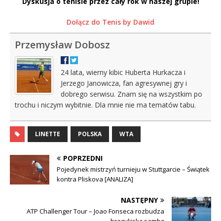
Dyskusja o tenisie przez cały rok w naszej grupie!
Dołącz do Tenis by Dawid
Przemysław Dobosz
24 lata, wierny kibic Huberta Hurkacza i
Jerzego Janowicza, fan agresywnej gry i
dobrego serwisu. Znam się na wszystkim po
trochu i niczym wybitnie. Dla mnie nie ma tematów tabu.
LINETTE
POLSKA
WTA
POPRZEDNI
Pojedynek mistrzyń turnieju w Stuttgarcie – Świątek
kontra Pliskova [ANALIZA]
NASTĘPNY
ATP Challenger Tour – Joao Fonseca rozbudza