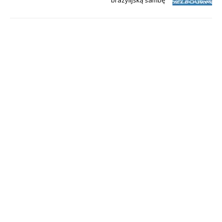
brazylijską sambę