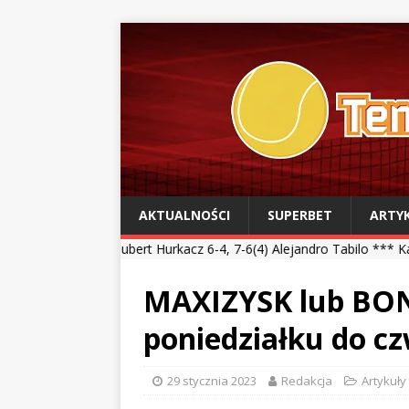
AKTUALNOŚCI
SUPERBET
ARTY
Hubert Hurkacz 6-4, 7-6(4) Alejandro Tabilo *** Kamil Majchrzak 4-6
MAXIZYSK lub BON
poniedziałku do cz
29 stycznia 2023
Redakcja
Artykuł