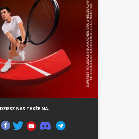
DZIESZ NAS TAKŻE NA: