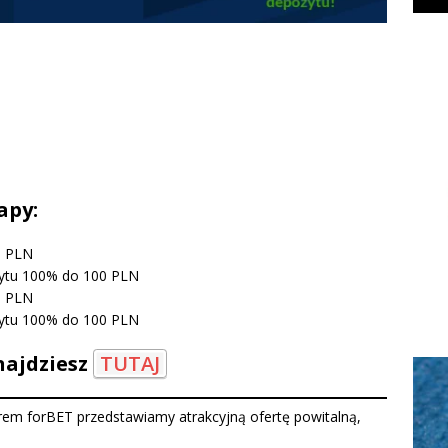
apy:
0 PLN
zytu 100% do 100 PLN
0 PLN
zytu 100% do 100 PLN
najdziesz
TUTAJ
m forBET przedstawiamy atrakcyjną ofertę powitalną,