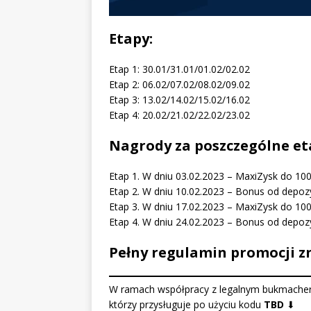
Etapy:
Etap 1: 30.01/31.01/01.02/02.02
Etap 2: 06.02/07.02/08.02/09.02
Etap 3: 13.02/14.02/15.02/16.02
Etap 4: 20.02/21.02/22.02/23.02
Nagrody za poszczególne et
Etap 1. W dniu 03.02.2023 – MaxiZysk do 10
Etap 2. W dniu 10.02.2023 – Bonus od depo
Etap 3. W dniu 17.02.2023 – MaxiZysk do 10
Etap 4. W dniu 24.02.2023 – Bonus od depo
Pełny regulamin promocji z
W ramach współpracy z legalnym bukmachere
którzy przysługuje po użyciu kodu
TBD
⬇