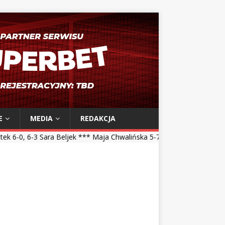
E
MEDIA
REDAKCJA
eljek *** Maja Chwalińska 5-7, 1-6 Talia Gibson *** Magdalena Fręch 