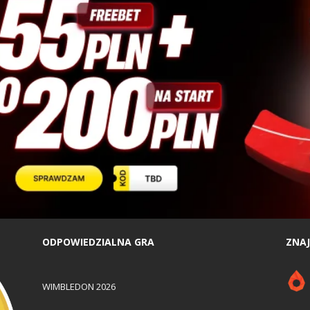
ODPOWIEDZIALNA GRA
ZNAJ
WIMBLEDON 2026