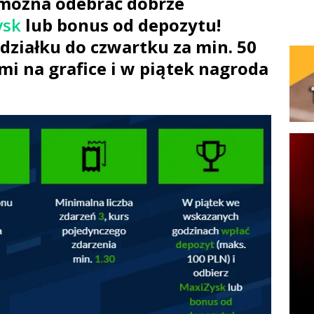
 można odebrać dobrze
ysk
lub bonus od depozytu!
działku do czwartku za min. 50
i na grafice i w piątek nagroda