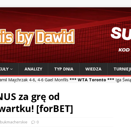
KUŁY
ANALIZY
TYP DNIA
WIEDZA
TURNIEJ
, 4-6 Gael Monfils
*** WTA Toronto ***
Iga Świątek 6-0, 6-3 Sara B
US za grę od
wartku! [forBET]
y bukmacherskie
0