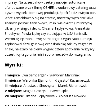
imprezy. Na uczestników czekały napoje izotoniczne
ufundowane przez firmę OSHEE, dwudaniowy catering oraz
pyszne wypieki domowej produkcji. Spośród dziewięciu par,
które zameldowały się na starcie, możemy wymienić kilka
znanych postaci tenisowych, m.in. wielokrotną mistrzynię
Ukrainy w singlu i deblu: Oksanę Teplyakową, Anasatsię
Shoshynę, Pawła Lipkę czy studiujące w USA tenisistki:
Weronikę Ejsmont i Ewę Samberger. Organizator turnieju
zaplanował fazę grupową oraz drabinkę tak, by zagrać w
finale, należało najpierw wygrać cztery spotkania. Wszyscy
uczestnicy tego dnia mieli sporo meczów do rozegrania.
Wyniki:
I miejsce
: Ewa Samberger – Sławomir Marciniak
II miejsce
: Weronika Ejsmont – Krzysztof Kaczmarczyk
III miejsce
: Anastasia Shoshyna – Marek Bieranowski
V miejsce
: Magda Graczyk – Paweł Lipka
VII miejsce
: Oksana Teplyakova – Arkadiusz Nowicki
Najlepszy AMator turnieju
: Tomasz Szurgot