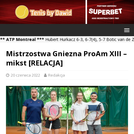
ontreal ***
Hubert Hurkacz 6-3, 6-7(4), 5-7 Botic van de Zandschu
Mistrzostwa Gniezna ProAm XIII –
mikst [RELACJA]
20 czerwca 2022
Redakcja