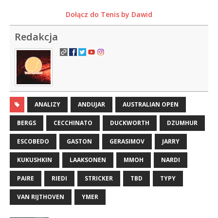
Dołącz do Tenis by Dawid
Redakcja
ANALIZY
ANDUJAR
AUSTRALIAN OPEN
BERGS
CECCHINATO
DUCKWORTH
DZUMHUR
ESCOBEDO
GASTON
GERASIMOV
JARRY
KUKUSHKIN
LAAKSONEN
MMOH
NARDI
PAIRE
RIEDI
STRICKER
TBD
TYPY
VAN RIJTHOVEN
YMER