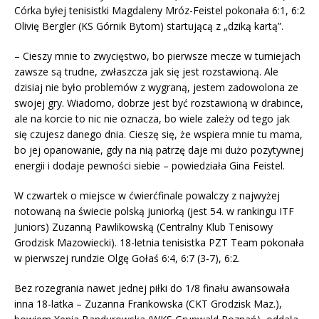
Córka byłej tenisistki Magdaleny Mróz-Feistel pokonała 6:1, 6:2
Olivię Bergler (KS Górnik Bytom) startującą z „dziką kartą”.
– Cieszy mnie to zwycięstwo, bo pierwsze mecze w turniejach
zawsze są trudne, zwłaszcza jak się jest rozstawioną. Ale
dzisiaj nie było problemów z wygraną, jestem zadowolona ze
swojej gry. Wiadomo, dobrze jest być rozstawioną w drabince,
ale na korcie to nic nie oznacza, bo wiele zależy od tego jak
się czujesz danego dnia. Cieszę się, że wspiera mnie tu mama,
bo jej opanowanie, gdy na nią patrzę daje mi dużo pozytywnej
energii i dodaje pewności siebie – powiedziała Gina Feistel.
W czwartek o miejsce w ćwierćfinale powalczy z najwyżej
notowaną na świecie polską juniorką (jest 54. w rankingu ITF
Juniors) Zuzanną Pawlikowską (Centralny Klub Tenisowy
Grodzisk Mazowiecki). 18-letnia tenisistka PZT Team pokonała
w pierwszej rundzie Olgę Gołaś 6:4, 6:7 (3-7), 6:2.
Bez rozegrania nawet jednej piłki do 1/8 finału awansowała
inna 18-latka – Zuzanna Frankowska (CKT Grodzisk Maz.),