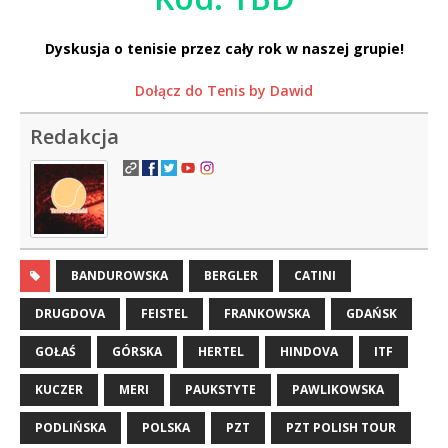
Dyskusja o tenisie przez cały rok w naszej grupie!
Dołącz do Tenis by Dawid
Redakcja
BANDUROWSKA
BERGLER
CATINI
DRUGDOVA
FEISTEL
FRANKOWSKA
GDAŃSK
GOŁAŚ
GÓRSKA
HERTEL
HINDOVA
ITF
KUCZER
MERI
PAUKSTYTE
PAWLIKOWSKA
PODLIŃSKA
POLSKA
PZT
PZT POLISH TOUR