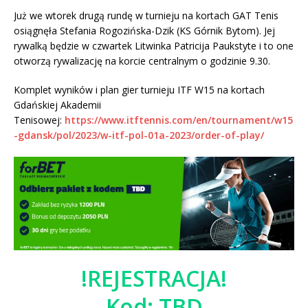
Już we wtorek drugą rundę w turnieju na kortach GAT Tenis
osiągnęła Stefania Rogozińska-Dzik (KS Górnik Bytom). Jej
rywalką będzie w czwartek Litwinka Patricija Paukstyte i to one
otworzą rywalizację na korcie centralnym o godzinie 9.30.
Komplet wyników i plan gier turnieju ITF W15 na kortach
Gdańskiej Akademii
Tenisowej:
https://www.itftennis.com/en/tournament/w15
-gdansk/pol/2023/w-itf-pol-01a-2023/order-of-play/
!REJESTRACJA!
Kod: TBD