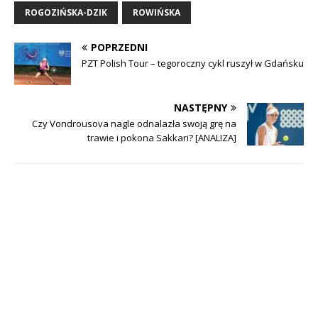
ROGOZIŃSKA-DZIK
ROWIŃSKA
POPRZEDNI
PZT Polish Tour – tegoroczny cykl ruszył w Gdańsku
NASTĘPNY
Czy Vondrousova nagle odnalazła swoją grę na
trawie i pokona Sakkari? [ANALIZA]