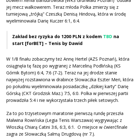
bowiem Xenia Bandurowska (WKS Grunwald Poznań) oddała
jej mecz walkowerem. Teraz młoda Polka zmierzy się z
turniejową „trójką” Czeszką Denisą Hindovą, która w środę
wyeliminowała Darię Kuczer 6:1, 6:4.
Zakład bez ryzyka do 1200 PLN z kodem
TBD
na
start [forBET] – Tenis by Dawid
W 1/8 finału zobaczymy też Annę Hertel (AZS Poznań), która
osiągnęła tę fazę po wygranej z Marceliną Podlińską (KS
Górnik Bytom) 6:4, 7:6 (7-2). Teraz na jej drodze stanie
najwyżej rozstawiona w drabince Słowaczka Eszter Meri, która
po południu wyeliminowała posiadaczkę „dzikiej karty” Darię
Górską (CKT Grodzisk Maz.) 7:5, 6:0. Polka w pierwszej partii
prowadziła 5:4 i nie wykorzystała trzech piłek setowych.
Za to po trzysetowym maratonie pierwszą rundę przeszła
Malwina Rowińska (Legia Tenis Warszawa) wygrywając z
Włoszką Chiarą Catini 3:6, 6:3, 6:1. O miejsce w ćwierćfinale
zagra ze Słowaczką Salmą Drugdovą (nr 7.).