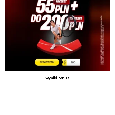
Wyniki tenisa