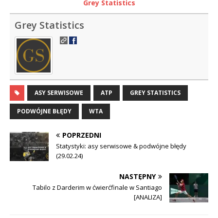
Grey Statistics
Grey Statistics
ASY SERWISOWE
ATP
GREY STATISTICS
PODWÓJNE BŁĘDY
WTA
POPRZEDNI
Statystyki: asy serwisowe & podwójne błędy
(29.02.24)
NASTĘPNY
Tabilo z Darderim w ćwierćfinale w Santiago
[ANALIZA]