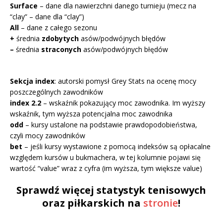
Surface
– dane dla nawierzchni danego turnieju (mecz na
“clay” – dane dla “clay”)
All
– dane z całego sezonu
+
średnia
zdobytych
asów/podwójnych błędów
–
średnia
straconych
asów/podwójnych błędów
Sekcja index
: autorski pomysł Grey Stats na ocenę mocy
poszczególnych zawodników
index 2.2
– wskaźnik pokazujący moc zawodnika. Im wyższy
wskaźnik, tym wyższa potencjalna moc zawodnika
odd
– kursy ustalone na podstawie prawdopodobieństwa,
czyli mocy zawodników
bet
– jeśli kursy wystawione z pomocą indeksów są opłacalne
względem kursów u bukmachera, w tej kolumnie pojawi się
wartość “value” wraz z cyfra (im wyższa, tym większe value)
Sprawdź więcej statystyk
tenisowych
oraz piłkarskich na
stronie
!