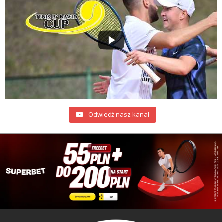
Odwiedź nasz kanał