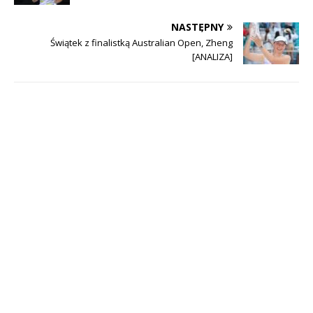
NASTĘPNY
Świątek z finalistką Australian Open, Zheng
[ANALIZA]