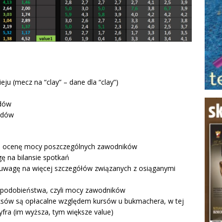
eju (mecz na “clay” – dane dla “clay”)
dów
ędów
 na ocenę mocy poszczególnych zawodników
gę na bilansie spotkań
uwagę na więcej szczegółów związanych z osiąganymi
opodobieństwa, czyli mocy zawodników
ksów są opłacalne względem kursów u bukmachera, w tej
yfra (im wyższa, tym większe value)