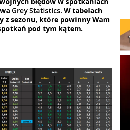
dwójnych błędów w spotkaniach
twa
Grey Statistics
. W tabelach
zby z sezonu, które powinny Wam
 spotkań pod tym kątem.