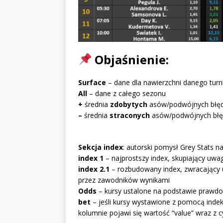
Objaśnienie:
Surface
– dane dla nawierzchni danego turni
All
– dane z całego sezonu
+
średnia
zdobytych
asów/podwójnych błę
–
średnia
straconych
asów/podwójnych bł
Sekcja index
: autorski pomysł Grey Stats
index 1
– najprostszy index, skupiający uwa
index 2.1
– rozbudowany index, zwracający 
przez zawodników wynikami
Odds
– kursy ustalone na podstawie prawd
bet
– jeśli kursy wystawione z pomocą inde
kolumnie pojawi się wartość “value” wraz z c