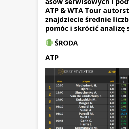
asów serwisowych i po
ATP & WTA Tour autors
znajdziecie średnie lic
pomóc i skrócić analizę
ŚRODA
ATP