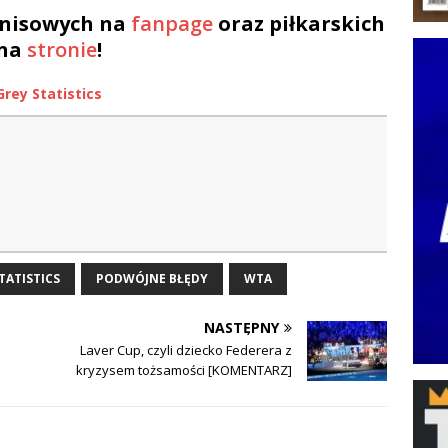
nisowych na
fanpage
oraz piłkarskich
na
stronie
!
Grey Statistics
TATISTICS
PODWÓJNE BŁĘDY
WTA
NASTĘPNY
Laver Cup, czyli dziecko Federera z
kryzysem tożsamości [KOMENTARZ]