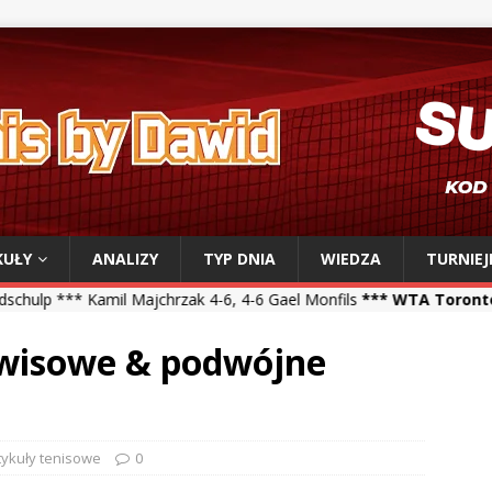
KUŁY
ANALIZY
TYP DNIA
WIEDZA
TURNIEJ
Majchrzak 4-6, 4-6 Gael Monfils
*** WTA Toronto ***
Iga Świątek 3
erwisowe & podwójne
tykuły tenisowe
0