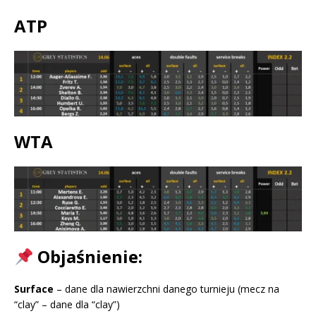
ATP
WTA
Objaśnienie:
Surface
– dane dla nawierzchni danego turnieju (mecz na
“clay” – dane dla “clay”)