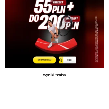
Wyniki tenisa