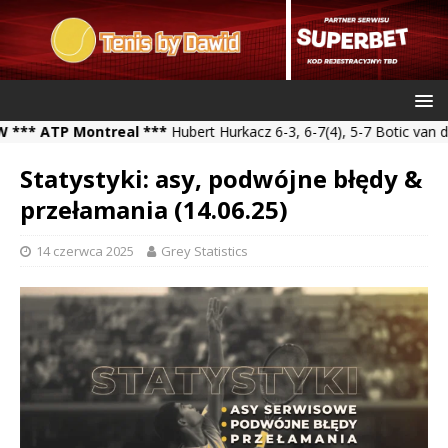
ATP Montreal ***
Hubert Hurkacz 6-3, 6-7(4), 5-7 Botic van de Zan
Statystyki: asy, podwójne błędy &
przełamania (14.06.25)
14 czerwca 2025
Grey Statistics