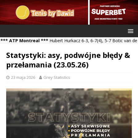
TP Montreal ***
Hubert Hurkacz 6-3, 6-7(4), 5-7 Botic van de Zand
Statystyki: asy, podwójne błędy &
przełamania (23.05.26)
23 maja 2026
Grey Statistics