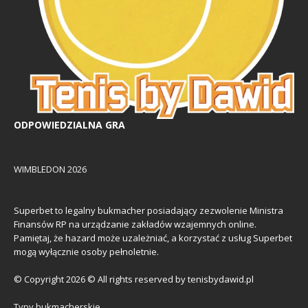
ODPOWIEDZIALNA GRA
WIMBLEDON 2026
Superbet to legalny bukmacher posiadający zezwolenie Ministra
Finansów RP na urządzanie zakładów wzajemnych online.
Pamiętaj, że hazard może uzależniać, a korzystać z usług Superbet
mogą wyłącznie osoby pełnoletnie.
© Copyright 2026 © All rights reserved by tenisbydawid.pl
Typy bukmacherskie