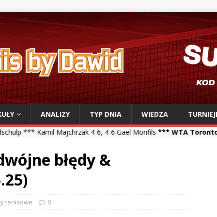
KUŁY
ANALIZY
TYP DNIA
WIEDZA
TURNIEJ
 Majchrzak 4-6, 4-6 Gael Monfils
*** WTA Toronto ***
Iga Świątek 
odwójne błędy &
.25)
ły tenisowe
0