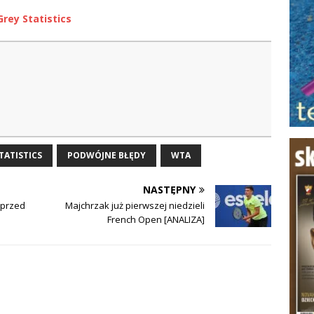
Grey Statistics
TATISTICS
PODWÓJNE BŁĘDY
WTA
NASTĘPNY
 przed
Majchrzak już pierwszej niedzieli
French Open [ANALIZA]