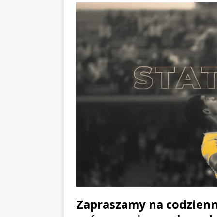
Zapraszamy na codzienn