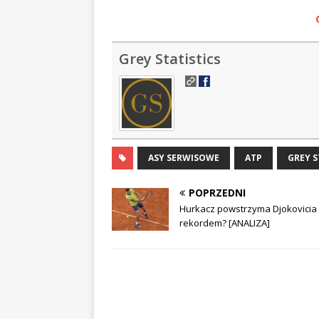
Grey Statistics
ASY SERWISOWE
ATP
GREY S
POPRZEDNI
Hurkacz powstrzyma Djokovicia
rekordem? [ANALIZA]