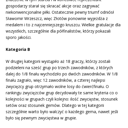
gospodarzy starał się skracać akcje oraz zagrywać
niekonwencjonalne piłki. Ostatecznie pewny triumf odniósł
Sławomir Wrzeszcz, więc Złotów ponownie wyjeżdża z
medalem i to z najcenniejszego kruszcu. Wielkie gratulacje dla
wszystkich, szczególnie dla półfinalistów, którzy pokazali
sporo jakości.
Kategoria B
W drugiej kategorii wystąpiło aż 18 graczy, którzy zostali
podzieleni na sześć grup po trzech zawodników, z których
dalej do 1/8 finału wychodziło po dwóch zawodników. W 1/8
finału zagrało, więc 12 zawodników, a czterej najlepsi
zwycięzcy grup otrzymało wolne losy do ćwierćfinału. O
rankingu zwycięzców grup decydowały te same kryteria co o
kolejności w grupach czyli kolejno: ilość zwycięstw, stosunek
setów oraz stosunek gemów. Dlatego w tej kategorii
szczególnie warto było walczyć o każdego gema, nawet jeśli
było się pewnym zwycięstwa w grupie.