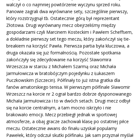
walczył o co najmniej powtórzenie wyczynu sprzed roku.
Panowie zagrali dwa wyrównane sety, szczególnie pierwszy,
który rozstrzygnął tb. Ostatecznie górą był reprezentant
Złotowa. Drugi wyrównany mecz obejrzeliśmy między
gospodarzami czyli Marcinem Kosteckim i Pawłem Scheffsem,
a dokładnie pierwszy set tego meczu, który zakończył się tie-
breakiem na korzyść Pawła. Pierwsza partia była kluczowa, a
druga okazała się już formalnością. Pozostałe spotkania
zakończyły się zdecydowanie na korzyść Sławomira
Wrzeszcza w starciu z Michałem Szarmą oraz Michała
Jarmułowicza w bratobójczym pojedynku z Łukaszem
Puczkowskim (Szczecin). Półfinały to już istna gratka dla
fanów amatorskiego tenisa. W pierwszym półfinale Sławomir
Wrzeszcz na korcie nr 2 ograł bardzo dobrze dysponowanego
Michała Jarmułowicza i to w dwóch setach. Drugi mecz odbył
się na korcie centralnym, a tam mocno iskrzyło i nie
brakowało emocji. Mecz przebiegł jednak w sportowej
atmosferze, a obaj gracze zachowali klasę po ostatniej piłce
meczu. Ostatecznie awans do finału uzyskał popularny
Pawełek, który odczuł skutki półfinału. Jak sam przyznał myślał