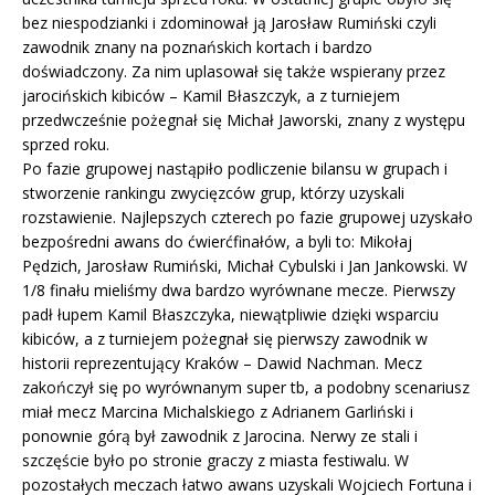
bez niespodzianki i zdominował ją Jarosław Rumiński czyli
zawodnik znany na poznańskich kortach i bardzo
doświadczony. Za nim uplasował się także wspierany przez
jarocińskich kibiców – Kamil Błaszczyk, a z turniejem
przedwcześnie pożegnał się Michał Jaworski, znany z występu
sprzed roku.
Po fazie grupowej nastąpiło podliczenie bilansu w grupach i
stworzenie rankingu zwycięzców grup, którzy uzyskali
rozstawienie. Najlepszych czterech po fazie grupowej uzyskało
bezpośredni awans do ćwierćfinałów, a byli to: Mikołaj
Pędzich, Jarosław Rumiński, Michał Cybulski i Jan Jankowski. W
1/8 finału mieliśmy dwa bardzo wyrównane mecze. Pierwszy
padł łupem Kamil Błaszczyka, niewątpliwie dzięki wsparciu
kibiców, a z turniejem pożegnał się pierwszy zawodnik w
historii reprezentujący Kraków – Dawid Nachman. Mecz
zakończył się po wyrównanym super tb, a podobny scenariusz
miał mecz Marcina Michalskiego z Adrianem Garliński i
ponownie górą był zawodnik z Jarocina. Nerwy ze stali i
szczęście było po stronie graczy z miasta festiwalu. W
pozostałych meczach łatwo awans uzyskali Wojciech Fortuna i