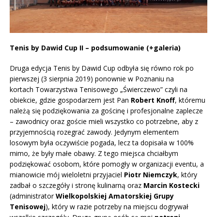
Tenis by Dawid Cup II – podsumowanie (+galeria)
Druga edycja Tenis by Dawid Cup odbyła się równo rok po
pierwszej (3 sierpnia 2019) ponownie w Poznaniu na
kortach
Towarzystwa Tenisowego „Świerczewo”
czyli na
obiekcie, gdzie gospodarzem jest Pan
Robert Knoff
, któremu
należą się podziękowania za gościnę i profesjonalne zaplecze
– zawodnicy oraz goście mieli wszystko co potrzebne, aby z
przyjemnością rozegrać zawody. Jedynym elementem
losowym była oczywiście pogada, lecz ta dopisała w 100%
mimo, że były małe obawy. Z tego miejsca chciałbym
podziękować osobom, które pomogły w organizacji eventu, a
mianowicie mój wieloletni przyjaciel
Piotr Niemczyk
, który
zadbał o szczegóły i stronę kulinarną oraz
Marcin Kostecki
(administrator
Wielkopolskiej Amatorskiej Grupy
Tenisowej
), który w razie potrzeby na miejscu dogrywał