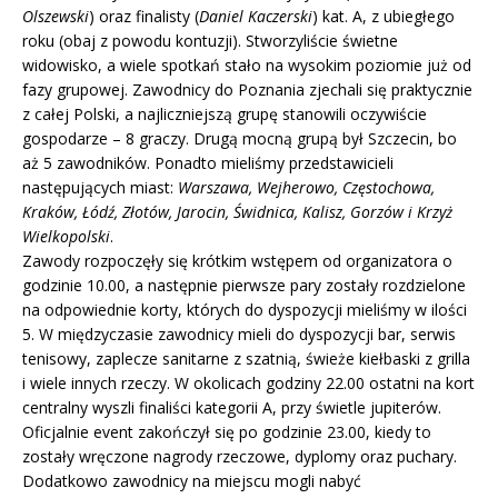
Olszewski
) oraz finalisty (
Daniel Kaczerski
) kat. A, z ubiegłego
roku (obaj z powodu kontuzji). Stworzyliście świetne
widowisko, a wiele spotkań stało na wysokim poziomie już od
fazy grupowej. Zawodnicy do Poznania zjechali się praktycznie
z całej Polski, a najliczniejszą grupę stanowili oczywiście
gospodarze – 8 graczy. Drugą mocną grupą był Szczecin, bo
aż 5 zawodników. Ponadto mieliśmy przedstawicieli
następujących miast:
Warszawa, Wejherowo, Częstochowa,
Kraków, Łódź, Złotów, Jarocin, Świdnica, Kalisz, Gorzów i Krzyż
Wielkopolski
.
Zawody rozpoczęły się krótkim wstępem od organizatora o
godzinie 10.00, a następnie pierwsze pary zostały rozdzielone
na odpowiednie korty, których do dyspozycji mieliśmy w ilości
5. W międzyczasie zawodnicy mieli do dyspozycji bar, serwis
tenisowy, zaplecze sanitarne z szatnią, świeże kiełbaski z grilla
i wiele innych rzeczy. W okolicach godziny 22.00 ostatni na kort
centralny wyszli finaliści kategorii A, przy świetle jupiterów.
Oficjalnie event zakończył się po godzinie 23.00, kiedy to
zostały wręczone nagrody rzeczowe, dyplomy oraz puchary.
Dodatkowo zawodnicy na miejscu mogli nabyć