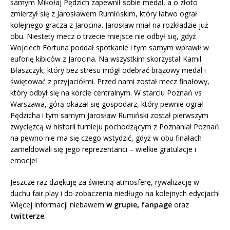
samym Mikołaj Pędzich zapewnił sobie medal, a o złoto
zmierzył się z Jarosławem Rumińskim, który łatwo ograł
kolejnego gracza z Jarocina. Jarosław miał na rozkładzie już
obu. Niestety mecz o trzecie miejsce nie odbył się, gdyż
Wojciech Fortuna poddał spotkanie i tym samym wprawił w
euforię kibiców z Jarocina. Na wszystkim skorzystał Kamil
Błaszczyk, który bez stresu mógł odebrać brązowy medal i
świętować z przyjaciółmi. Przed nami został mecz finałowy,
który odbył się na korcie centralnym. W starciu Poznań vs
Warszawa, górą okazał się gospodarz, który pewnie ograł
Pędzicha i tym samym Jarosław Rumiński został pierwszym
zwycięzcą w historii turnieju pochodzącym z Poznania! Poznań
na pewno nie ma się czego wstydzić, gdyż w obu finałach
zameldowali się jego reprezentanci – wielkie gratulacje i
emocje!
Jeszcze raz dziękuję za świetną atmosferę, rywalizację w
duchu fair play i do zobaczenia niedługo na kolejnych edycjach!
Więcej informacji niebawem
w grupie
,
fanpage
oraz
twitterze
.