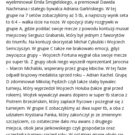
wyeliminował Emila Śmigielskiego, a premiował Dawida
Nachmana i stałego bywalca Adriana Garlińskiego. W tej
grupie na 7 setów zobaczyliśmy aż 5 tb, a najniższy wynik seta
to 6:4 – walka iście na noże. W opozycji stały rozgrywki w
grupie A, gdzie poddać swoje mecze z powodu kontuzji musiał
miejscowy Sergiusz Grabarski, który był jednym z faworytów
do triumfu. Na kontuzji skorzystali Michał Cybulski i Wojciech
Semczyszyn. W grupie C także nie brakowało emocji, gdyż
zwycięzca grupy – Wojciech Fortuna wygrał oba swoje mecze
po super tb. Z grupy obok niego wyszedł reprezentant Jarocina
– Marcin Michalski, wspierany przez grupę kibiców. W tej fazie
odpadł brązowy medalista sprzed roku – Adrian Kachel. Grupę
D zdominował Mikołaj Pędzich czyli także słaby bywalec
turnieju, który wyprzedził Wojciech Hołuba (także grał przed
rokiem). Wojtek wywalczył awans dopiero w super tb starcia z
Piotrem Brzezińskim, który zapłacił frycowe i pożegnał się z
turniejem. W grupie E zobaczyliśmy aż dwa super tb, a oba z
udziałem Krystiana Panka, który zakończył je ze zmiennym
szczęściem, co ostatecznie dało mu awans z drugiego
miejsca, obok Jana Jankowskiego czyli gospodarza oraz
uczestnika turnieju sprzed roku. W ostatniej grupie obyło się