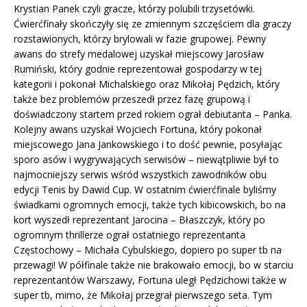
Krystian Panek czyli gracze, którzy polubili trzysetówki.
Ćwierćfinały skończyły się ze zmiennym szczęściem dla graczy
rozstawionych, którzy brylowali w fazie grupowej. Pewny
awans do strefy medalowej uzyskał miejscowy Jarosław
Rumiński, który godnie reprezentował gospodarzy w tej
kategorii i pokonał Michalskiego oraz Mikołaj Pędzich, który
także bez problemów przeszedł przez fazę grupową i
doświadczony startem przed rokiem ograł debiutanta – Panka.
Kolejny awans uzyskał Wojciech Fortuna, który pokonał
miejscowego Jana Jankowskiego i to dość pewnie, posyłając
sporo asów i wygrywających serwisów – niewątpliwie był to
najmocniejszy serwis wśród wszystkich zawodników obu
edycji Tenis by Dawid Cup. W ostatnim ćwierćfinale byliśmy
świadkami ogromnych emocji, także tych kibicowskich, bo na
kort wyszedł reprezentant Jarocina – Błaszczyk, który po
ogromnym thrillerze ograł ostatniego reprezentanta
Częstochowy – Michała Cybulskiego, dopiero po super tb na
przewagi! W półfinale także nie brakowało emocji, bo w starciu
reprezentantów Warszawy, Fortuna uległ Pędzichowi także w
super tb, mimo, że Mikołaj przegrał pierwszego seta. Tym