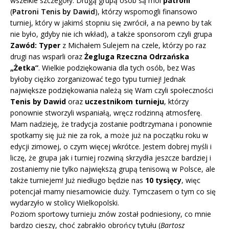
wszelkie szczegóły. Drugą grupą osób są moi
patroni
(
Patroni Tenis by Dawid
), którzy wspomogli finansowo
turniej, który w jakimś stopniu się zwrócił, a na pewno by tak
nie było, gdyby nie ich wkład), a także sponsorom czyli grupa
Zawód: Typer
z Michałem Sulejem na czele, którzy po raz
drugi nas wsparli oraz
Żegluga Rzeczna Odrzańska
„Żetka”
. Wielkie podziękowania dla tych osób, bez Was
byłoby ciężko zorganizować tego typu turniej! Jednak
największe podziękowania należą się Wam czyli społeczności
Tenis by Dawid
oraz
uczestnikom turnieju
, którzy
ponownie stworzyli wspaniałą, wręcz rodzinną atmosferę.
Mam nadzieję, że tradycja zostanie podtrzymana i ponownie
spotkamy się już nie za rok, a może już na początku roku w
edycji zimowej, o czym więcej wkrótce. Jestem dobrej myśli i
liczę, że grupa jak i turniej rozwiną skrzydła jeszcze bardziej i
zostaniemy nie tylko największą grupą tenisową w Polsce, ale
także turniejem! Już niedługo będzie nas
10 tysięcy
, więc
potencjał mamy niesamowicie duży. Tymczasem o tym co się
wydarzyło w stolicy Wielkopolski.
Poziom sportowy turnieju znów został podniesiony, co mnie
bardzo cieszy, choć zabrakło obrońcy tytułu (
Bartosz