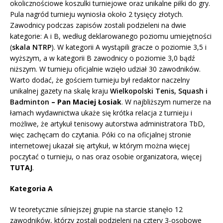
okolicznościowe koszulki turniejowe oraz unikalne piłki do gry.
Pula nagród turnieju wyniosła około 2 tysięcy złotych.
Zawodnicy podczas zapisów zostali podzieleni na dwie
kategorie: A i B, według deklarowanego poziomu umiejętności
(
skala NTRP
). W kategorii A wystąpili gracze o poziomie 3,5 i
wyższym, a w kategorii B zawodnicy o poziomie 3,0 bądź
niższym. W turnieju oficjalnie wzięło udział 30 zawodników.
Warto dodać, że gościem turnieju był redaktor naczelny
unikalnej gazety na skalę kraju
Wielkopolski Tenis, Squash i
Badminton
– Pan
Maciej Łosiak
. W najbliższym numerze na
łamach wydawnictwa ukaże się krótka relacja z turnieju i
możliwe, że artykuł tenisowy autorstwa administratora TbD,
więc zachęcam do czytania. Póki co na oficjalnej stronie
internetowej ukazał się artykuł, w którym można więcej
poczytać o turnieju, o nas oraz osobie organizatora, więcej
TUTAJ
.
Kategoria A
W teoretycznie silniejszej grupie na starcie stanęło 12
zawodników, którzy zostali podzieleni na cztery 3-osobowe