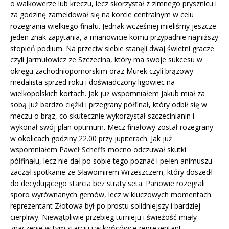
o walkowerze lub kreczu, lecz skorzystał z zimnego prysznicu i
za godzinę zameldował się na korcie centralnym w celu
rozegrania wielkiego finału. Jednak wcześniej mieliśmy jeszcze
jeden znak zapytania, a mianowicie komu przypadnie najniższy
stopień podium. Na przeciw siebie stanęli dwaj świetni gracze
czyli Jarmułowicz ze Szczecina, który ma swoje sukcesu w
okręgu zachodniopomorskim oraz Murek czyli brązowy
medalista sprzed roku i doświadczony ligowiec na
wielkopolskich kortach. Jak już wspomniałem Jakub miał za
sobą już bardzo ciężki i przegrany półfinał, który odbił się w
meczu o brąz, co skutecznie wykorzystał szczecinianin i
wykonał swój plan optimum. Mecz finałowy został rozegrany
w okolicach godziny 22.00 przy jupiterach. Jak już
wspomniałem Paweł Scheffs mocno odczuwał skutki
półfinału, lecz nie dał po sobie tego poznać i pełen animuszu
zaczął spotkanie ze Sławomirem Wrzeszczem, który doszedł
do decydującego starcia bez straty seta. Panowie rozegrali
sporo wyrównanych gemów, lecz w kluczowych momentach
reprezentant Złotowa był po prostu solidniejszy i bardziej
cierpliwy. Niewątpliwie przebieg turnieju i świeżość miały
znaczenie w tym starciu i w końcówce reprezentant