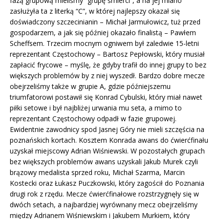
fazą grupową mieliśmy “grupę śmierci”, a na jej miano
zasłużyła ta z literką “C”, w której najlepszy okazał się
doświadczony szczecinianin – Michał Jarmułowicz, tuż przed
gospodarzem, a jak się później okazało finalistą – Pawłem
Scheffsem. Trzecim mocnym ogniwem był zaledwie 15-letni
reprezentant Częstochowy – Bartosz Pepłowski, który musiał
zapłacić frycowe – myślę, że gdyby trafił do innej grupy to bez
większych problemów by z niej wyszedł. Bardzo dobre mecze
obejrzeliśmy także w grupie A, gdzie późniejszemu
triumfatorowi postawił się Konrad Cybulski, który miał nawet
piłki setowe i był najbliżej urwania mu seta, a mimo to
reprezentant Częstochowy odpadł w fazie grupowej.
Ewidentnie zawodnicy spod Jasnej Góry nie mieli szczęścia na
poznańskich kortach. Kosztem Konrada awans do ćwierćfinału
uzyskał miejscowy Adrian Wiśniewski. W pozostałych grupach
bez większych problemów awans uzyskali Jakub Murek czyli
brązowy medalista sprzed roku, Michał Szarma, Marcin
Kostecki oraz Łukasz Puczkowski, który zagościł do Poznania
drugi rok z rzędu. Mecze ćwierćfinałowe rozstrzygnęły się w
dwóch setach, a najbardziej wyrównany mecz obejrzeliśmy
między Adrianem Wiśniewskim i Jakubem Murkiem, który