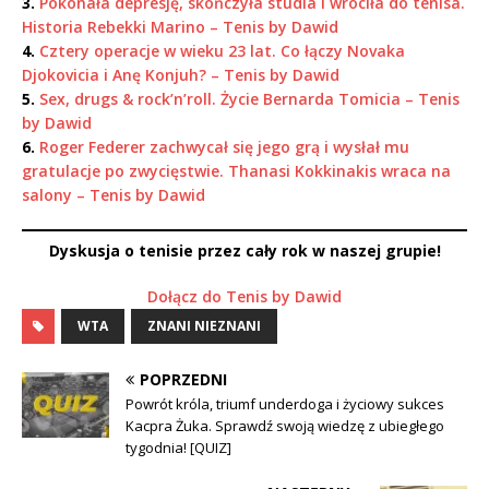
3.
Pokonała depresję, skończyła studia i wróciła do tenisa.
Historia Rebekki Marino – Tenis by Dawid
4.
Cztery operacje w wieku 23 lat. Co łączy Novaka
Djokovicia i Anę Konjuh? – Tenis by Dawid
5.
Sex, drugs & rock’n’roll. Życie Bernarda Tomicia – Tenis
by Dawid
6.
Roger Federer zachwycał się jego grą i wysłał mu
gratulacje po zwycięstwie. Thanasi Kokkinakis wraca na
salony – Tenis by Dawid
Dyskusja o tenisie przez cały rok w naszej grupie!
Dołącz do Tenis by Dawid
WTA
ZNANI NIEZNANI
POPRZEDNI
Powrót króla, triumf underdoga i życiowy sukces
Kacpra Żuka. Sprawdź swoją wiedzę z ubiegłego
tygodnia! [QUIZ]