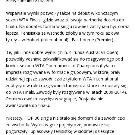
Eleny spełnienie marzeń.
Wspaniałe wyniki pozwoliły także na debiut w kończącym
sezon WTA Finals, gdzie wraz ze swoją partnerką dotarła do
finału. Na dodatek forma w singlu również zaczynała być coraz
lepsza. Tenisistka ze wschodu zdobyła w tym roku aż dwa
tytuły – w Hobart (International) i Eastbourne (Premier).
Te, jak i inne dobre wyniki (m.in. 4. runda Australian Open)
pozwoliły Vesninie zakwalifikować się do rozgrywanego pod
koniec sezonu WTA Tournament of Champions (była to
impreza rozgrywana w formacie grupowym, w której brały
udział najlepsze zawodniczki z tytułem WTA International
zdobytym w roku rozgrywania turnieju, a które nie dostały się
do WTA Finals. Zawody były rozgrywane w latach 2009-2014).
Pomimo dwóch zwycięstw w grupie, Rosjanka nie
awansowała do finału.
Niestety, TOP 30 singla nie stało się domem dla zawodniczki
ze wschodu. Wyniki w grze pojedynczej ponownie się
pogorszyły i uplasowały tenisistkę w siódmej dziesiątce