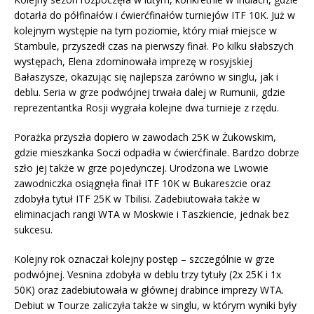
dotarła do półfinałów i ćwierćfinałów turniejów ITF 10K. Już w
kolejnym występie na tym poziomie, który miał miejsce w
Stambule, przyszedł czas na pierwszy finał. Po kilku słabszych
występach, Elena zdominowała imprezę w rosyjskiej
Bałaszysze, okazując się najlepsza zarówno w singlu, jak i
deblu. Seria w grze podwójnej trwała dalej w Rumunii, gdzie
reprezentantka Rosji wygrała kolejne dwa turnieje z rzędu.
Porażka przyszła dopiero w zawodach 25K w Żukowskim,
gdzie mieszkanka Soczi odpadła w ćwierćfinale. Bardzo dobrze
szło jej także w grze pojedynczej. Urodzona we Lwowie
zawodniczka osiągnęła finał ITF 10K w Bukareszcie oraz
zdobyła tytuł ITF 25K w Tbilisi. Zadebiutowała także w
eliminacjach rangi WTA w Moskwie i Taszkiencie, jednak bez
sukcesu.
Kolejny rok oznaczał kolejny postęp – szczególnie w grze
podwójnej. Vesnina zdobyła w deblu trzy tytuły (2x 25K i 1x
50K) oraz zadebiutowała w głównej drabince imprezy WTA.
Debiut w Tourze zaliczyła także w singlu, w którym wyniki były