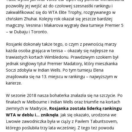
pozwoliły jej wejść aż do czołowej szesnastki rankingu i
zakwalifikować się do WTA Elite Trophy, rozgrywanego w
chińskim Zhuhai. Kolejny rok okazał się jeszcze bardziej
magiczny. Vesnina i Makarova wygrały dwa turnieje Premier 5
– w Dubaju i Toronto.
Rosjanki dokonały także tego, o czym z pewnością marzy
każda osoba grająca w tenisa – okazały się najlepsze na
trawiastych kortach Wimbledonu. Prawdziwym szokiem był
jednak singlowy tytuł Premier Madatory, który mieszkanka
Soczi zdobyła w Indian Wells. Po tym turnieju Elena
znajdowała się na 13. miejscu w rankingu – najwyższym w
karierze.
W sezonie 2018 nasza bohaterka znalazła się na szczycie. Po
finałach w Melbourne i Indian Wells oraz triumfie na kortach
ziemnych w Madrycie,
Rosjanka została liderką rankingu
WTA w deblu i… zniknęła
. Jak się okazało, urodzona we
Lwowie zawodniczka była w ciąży z Pavlem Tabuntsovem,
którego poślubiła trzy lata wcześniej. Z tego też powodu