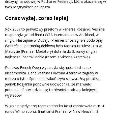
drużyny narodowej w Pucharze Federacji, która okazała się w
tych rozgrywkach najlepsza.
Coraz wyżej, coraz lepiej
Rok 2009 to prawdziwy przełom w karierze Rosjanki. Vesnina
rozpoczęła go od finału WTA International w Auckland, w
singlu. Następnie w Dubaju (Premier 5) osiągnęła podwójny
ćwierćfinał (partnerką deblową była Monica Niculescu), a w
Madrycie (Premier Madatory) dotarła do 3. rundy singla i
najlepszej ósemki debla (razem z Viktorią Azarenką).
Podczas French Open wydarzyła się natomiast rzecz
niesamowita. Elena Vesnina i Viktoria Azarenka zagrały w
meczu o tytuł. Spotkanie zakończyło się wyraźną porażką,
jednak Rosjanka ponownie udowodniła, że ma wielki
potencjał. Potwierdziło się to również podczas kolejnych
występów.
W grze pojedynczej reprezentantka Rosji zanotowała m.in. 4.
rundę Wimbledonu, finał rangi Premier w New Heaven i 3.