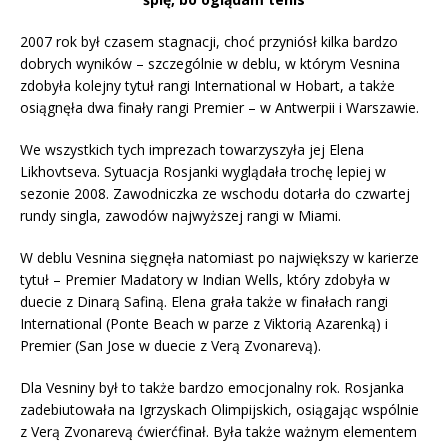
2007 rok był czasem stagnacji, choć przyniósł kilka bardzo
dobrych wyników – szczególnie w deblu, w którym Vesnina
zdobyła kolejny tytuł rangi International w Hobart, a także
osiągnęła dwa finały rangi Premier – w Antwerpii i Warszawie.
We wszystkich tych imprezach towarzyszyła jej Elena
Likhovtseva. Sytuacja Rosjanki wyglądała trochę lepiej w
sezonie 2008. Zawodniczka ze wschodu dotarła do czwartej
rundy singla, zawodów najwyższej rangi w Miami.
W deblu Vesnina sięgnęła natomiast po największy w karierze
tytuł – Premier Madatory w Indian Wells, który zdobyła w
duecie z Dinarą Safiną. Elena grała także w finałach rangi
International (Ponte Beach w parze z Viktorią Azarenką) i
Premier (San Jose w duecie z Verą Zvonarevą).
Dla Vesniny był to także bardzo emocjonalny rok. Rosjanka
zadebiutowała na Igrzyskach Olimpijskich, osiągając wspólnie
z Verą Zvonarevą ćwierćfinał. Była także ważnym elementem