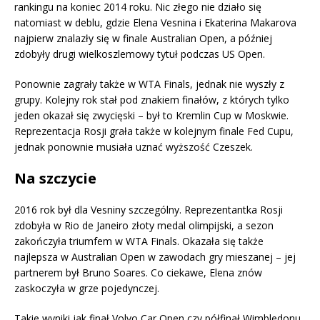
rankingu na koniec 2014 roku. Nic złego nie działo się
natomiast w deblu, gdzie Elena Vesnina i Ekaterina Makarova
najpierw znalazły się w finale Australian Open, a później
zdobyły drugi wielkoszlemowy tytuł podczas US Open.
Ponownie zagrały także w WTA Finals, jednak nie wyszły z
grupy. Kolejny rok stał pod znakiem finałów, z których tylko
jeden okazał się zwycięski – był to Kremlin Cup w Moskwie.
Reprezentacja Rosji grała także w kolejnym finale Fed Cupu,
jednak ponownie musiała uznać wyższość Czeszek.
Na szczycie
2016 rok był dla Vesniny szczególny. Reprezentantka Rosji
zdobyła w Rio de Janeiro złoty medal olimpijski, a sezon
zakończyła triumfem w WTA Finals. Okazała się także
najlepsza w Australian Open w zawodach gry mieszanej – jej
partnerem był Bruno Soares. Co ciekawe, Elena znów
zaskoczyła w grze pojedynczej.
Takie wyniki jak finał Volvo Car Open czy półfinał Wimbledonu