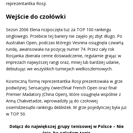
reprezentantka Rosji.
Wejście do czołówki
Sezon 2006 Elena rozpoczęła tuż za TOP 100 rankingu
singlowego. Przebicie tej bariery nie zajęło jej zbyt długo. Po
Australian Open, podczas którego Vesnina osiągnęła czwartą
rundę, awansowała na pozycję numer 74. Przez cały rok
Rosjanka zbierała cenne doświadczenie, regularnie grając w
imprezach najwyższej rangi oraz, mniej lub bardziej udanie,
debiutując we wszystkich turniejach wielkoszlemowych.
Kosmiczną formę reprezentantka Rosji prezentowała w grze
podwójnej. Sensacyjny ćwierćfinał French Open oraz finał
Premier Madatory (China Open), które osiągnęła wspólnie z
Anną Chakvetadze, wprowadziły ją do czołowej
osiemdziesiątki rankingu deblistek. W grze pojedynczej była już
w TOP 50.
Dołącz do największej grupy tenisowej w Polsce – Nie
śpię, bo oglądam tenis