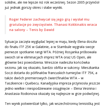
solidne, ale nie lepsze niż rok wcześniej. Sezon 2005 przyniósł
już jednak gorszy okres i słabe wyniki.
Roger Federer zachwycał się jego grą i wysłał mu
gratulacje po zwycięstwie. Thanasi Kokkinakis wraca
na salony – Tenis by Dawid
Sytuacja zaczęła wyglądać lepiej w maju, kiedy Elena doszła
do finału ITF 25K w Galatinie, a w Stambule wygrała swoje
pierwsze spotkanie rangi WTA. Później Rosjanka próbowała
swoich sił w eliminacjach imprez WTA oraz US Open, ale
głównie bez powodzenia. Wreszcie nadeszła końcówka
sezonu. Jak się okazało, bardzo obfita w sukcesy. Mieszkanka
Soczi dotarła do półfinałów francuskich turniejów ITF 75K, a
także dwóch premierowych ćwierćfinałów WTA – w
Taszkiencie i Quebecu. Kanadyjska impreza przyniosła jeszcze
jedno wielkie i niespodziewane osiągnięcie – Elena Vesnina i
Anastasia Rodionova okazały się najlepsze w grze podwójnej.
Ten wynik potwierdzał tylko, jak wszechstronną tenisistką jest