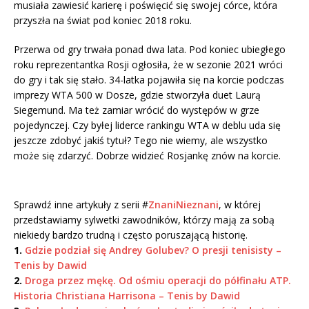
musiała zawiesić karierę i poświęcić się swojej córce, która
przyszła na świat pod koniec 2018 roku.
Przerwa od gry trwała ponad dwa lata. Pod koniec ubiegłego
roku reprezentantka Rosji ogłosiła, że w sezonie 2021 wróci
do gry i tak się stało. 34-latka pojawiła się na korcie podczas
imprezy WTA 500 w Dosze, gdzie stworzyła duet Laurą
Siegemund. Ma też zamiar wrócić do występów w grze
pojedynczej. Czy byłej liderce rankingu WTA w deblu uda się
jeszcze zdobyć jakiś tytuł? Tego nie wiemy, ale wszystko
może się zdarzyć. Dobrze widzieć Rosjankę znów na korcie.
Sprawdź inne artykuły z serii #
ZnaniNieznani
, w której
przedstawiamy sylwetki zawodników, którzy mają za sobą
niekiedy bardzo trudną i często poruszającą historię.
1.
Gdzie podział się Andrey Golubev? O presji tenisisty –
Tenis by Dawid
2.
Droga przez mękę. Od ośmiu operacji do półfinału ATP.
Historia Christiana Harrisona – Tenis by Dawid