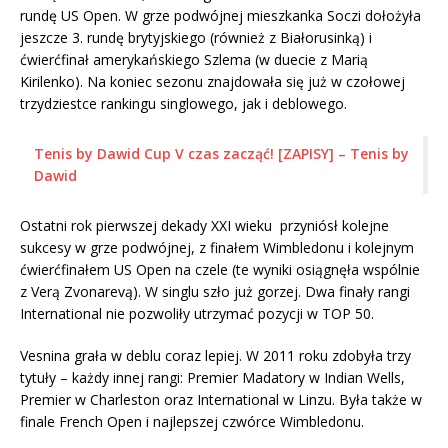
rundę US Open. W grze podwójnej mieszkanka Soczi dołożyła
jeszcze 3. rundę brytyjskiego (również z Białorusinką) i
ćwierćfinał amerykańskiego Szlema (w duecie z Marią
Kirilenko). Na koniec sezonu znajdowała się już w czołowej
trzydziestce rankingu singlowego, jak i deblowego.
Tenis by Dawid Cup V czas zacząć! [ZAPISY] – Tenis by
Dawid
Ostatni rok pierwszej dekady XXI wieku przyniósł kolejne
sukcesy w grze podwójnej, z finałem Wimbledonu i kolejnym
ćwierćfinałem US Open na czele (te wyniki osiągnęła wspólnie
z Verą Zvonarevą). W singlu szło już gorzej. Dwa finały rangi
International nie pozwoliły utrzymać pozycji w TOP 50.
Vesnina grała w deblu coraz lepiej. W 2011 roku zdobyła trzy
tytuły – każdy innej rangi: Premier Madatory w Indian Wells,
Premier w Charleston oraz International w Linzu. Była także w
finale French Open i najlepszej czwórce Wimbledonu.