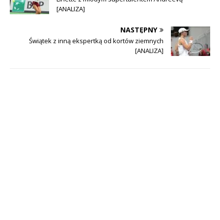
[ANALIZA]
NASTĘPNY
Świątek z inną ekspertką od kortów ziemnych
[ANALIZA]