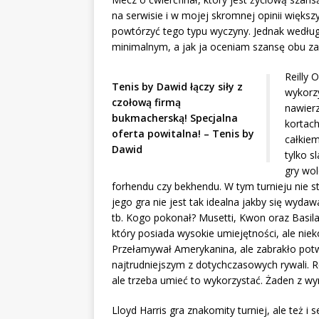
na serwisie i w mojej skromnej opinii większ
powtórzyć tego typu wyczyny. Jednak według
minimalnym, a jak ja oceniam szansę obu z
Reilly 
Tenis by Dawid łączy siły z
wykorz
czołową firmą
nawierz
bukmacherską! Specjalna
kortach
oferta powitalna! – Tenis by
całkiem
Dawid
tylko s
gry wol
forhendu czy bekhendu. W tym turnieju nie str
jego gra nie jest tak idealna jakby się wydaw
tb. Kogo pokonał? Musetti, Kwon oraz Basilash
który posiada wysokie umiejętności, ale niek
Przełamywał Amerykanina, ale zabrakło potw
najtrudniejszym z dotychczasowych rywali. Re
ale trzeba umieć to wykorzystać. Żaden z wym
Lloyd Harris gra znakomity turniej, ale też i 