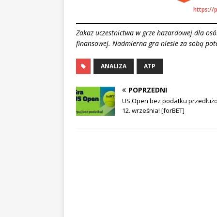
https://
Zakaz uczestnictwa w grze hazardowej dla osób
finansowej. Nadmierna gra niesie za sobą pot
ANALIZA
ATP
POPRZEDNI
US Open bez podatku przedłuż
12. września! [forBET]