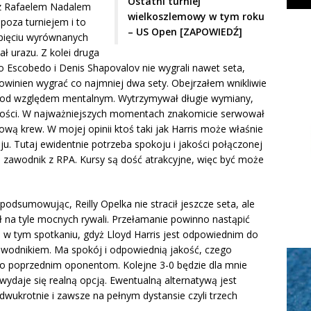
Ostatni turniej
 z Rafaelem Nadalem
wielkoszlemowy w tym roku
poza turniejem i to
– US Open [ZAPOWIEDŹ]
 pięciu wyrównanych
 urazu. Z kolei druga
sto Escobedo i Denis Shapovalov nie wygrali nawet seta,
owinien wygrać co najmniej dwa sety. Obejrzałem wnikliwie
y pod względem mentalnym. Wytrzymywał długie wymiany,
wności. W najważniejszych momentach znakomicie serwował
ową krew. W mojej opinii ktoś taki jak Harris może właśnie
ju. Tutaj ewidentnie potrzeba spokoju i jakości połączonej
 zawodnik z RPA. Kursy są dość atrakcyjne, więc być może
podsumowując, Reilly Opelka nie stracił jeszcze seta, ale
ł na tyle mocnych rywali. Przełamanie powinno nastąpić
 w tym spotkaniu, gdyż Lloyd Harris jest odpowiednim do
awodnikiem. Ma spokój i odpowiednią jakość, czego
ło poprzednim oponentom. Kolejne 3-0 będzie dla mnie
ydaje się realną opcją. Ewentualną alternatywą jest
 dwukrotnie i zawsze na pełnym dystansie czyli trzech