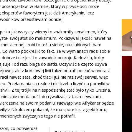
y potencjał tkwi w Harrisie, który w przyszłości może
 ekspertów faworytem jest dziś Amerykanin, lecz
awodników przedstawiam poniżej.
Opelka jak wszyscy wiemy to znakomity serwismen, który
ystał swój atut do maksimum. Pokazywał jakość nawet na
chni ziemnej i robi to też u siebie, na ulubionych hard
. Co warto podkreślić to fakt, że w wymianach radzi sobie
 dobrze i nie jest to zawodnik pokroju Karlovicia, który
lajsuje i od razu biega do siatki. Oczywiście często używa
ejowej, ale z końcowej linii także potrafi posłać winnera z
acił nawet seta, choć tracił już nie raz swój serwis, więc
ało. Przełamania są realne i nie trzeba liczyć na pomyłki w
vili. Z tej trójki na niespodziankę stać było tylko Gruzina,
oniecznie mentalność do rywalizacji z takimi rywalami.
ierdzenia na swoim podaniu. Niewątpliwie Afrykaner będzie
illy z Nikolozem pokazał, że ma spore luki z głębi kortu,
ienionych zwyczajnie tego nie potrafił.
sezon, co potwierdził