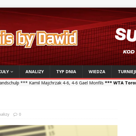
KUŁY
ANALIZY
TYP DNIA
WIEDZA
TURNIEJ
mil Majchrzak 4-6, 4-6 Gael Monfils
*** WTA Toronto ***
Iga Świąt
1
alizy
0