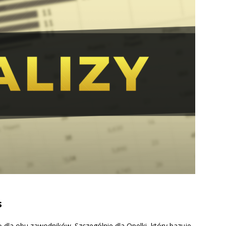
s
ą dla obu zawodników. Szczególnie dla Opelki, który bazuje