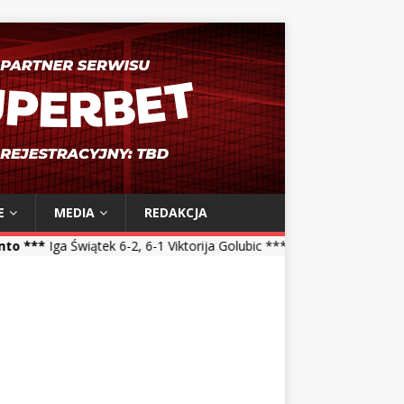
E
MEDIA
REDAKCJA
ek 6-2, 6-1 Viktorija Golubic *** Maja Chwalińska 5-7, 1-6 Talia Gibs