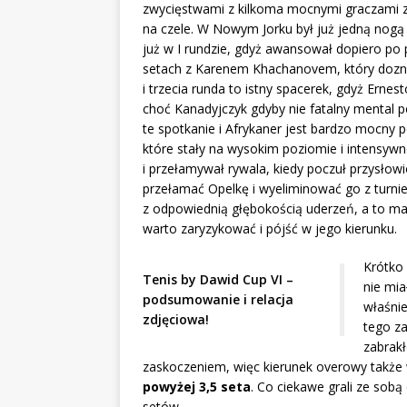
zwycięstwami z kilkoma mocnymi graczami
na czele. W Nowym Jorku był już jedną nogą 
już w I rundzie, gdyż awansował dopiero po
setach z Karenem Khachanovem, który doznał
i trzecia runda to istny spacerek, gdyż Erne
choć Kanadyjczyk gdyby nie fatalny mental p
te spotkanie i Afrykaner jest bardzo mocn
które stały na wysokim poziomie i intensy
i przełamywał rywala, kiedy poczuł przysłowi
przełamać Opelkę i wyeliminować go z turnie
z odpowiednią głębokością uderzeń, a to ma
warto zaryzykować i pójść w jego kierunku.
Krótko 
Tenis by Dawid Cup VI –
nie mia
podsumowanie i relacja
właśnie
zdjęciowa!
tego z
zabrak
zaskoczeniem, więc kierunek overowy także w
powyżej 3,5 seta
. Co ciekawe grali ze sobą
setów.