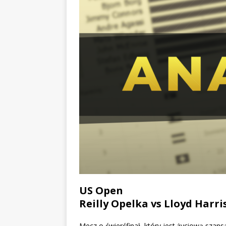
US Open
Reilly Opelka vs Lloyd Harri
Mecz o ćwierćfinał, który jest życiową szans