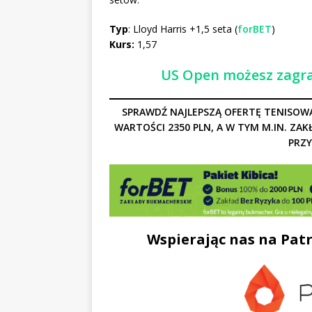
Typ
:
Lloyd Harris +1,5 seta (
forBET
)
Kurs:
1,57
US Open możesz zagra
SPRAWDŹ NAJLEPSZĄ OFERTĘ TENISOWĄ
WARTOŚCI 2350 PLN, A W TYM M.IN. ZAK
PRZY
Wspierając nas na Patr