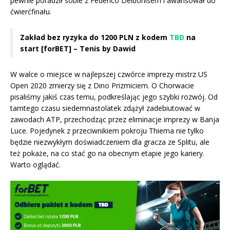
pewnie poradził sobie z Federico Delbonisem i awansował do
ćwierćfinału.
Zakład bez ryzyka do 1200 PLN z kodem
TBD
na
start [forBET] – Tenis by Dawid
W walce o miejsce w najlepszej czwórce imprezy mistrz US
Open 2020 zmierzy się z Dino Prizmiciem. O Chorwacie
pisaliśmy jakiś czas temu, podkreślając jego szybki rozwój. Od
tamtego czasu siedemnastolatek zdążył zadebiutować w
zawodach ATP, przechodząc przez eliminacje imprezy w Banja
Luce. Pojedynek z przeciwnikiem pokroju Thiema nie tylko
będzie niezwykłym doświadczeniem dla gracza ze Splitu, ale
też pokaże, na co stać go na obecnym etapie jego kariery.
Warto oglądać.