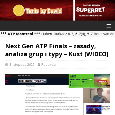
TP Montreal ***
Hubert Hurkacz 6-3, 6-7(4), 5-7 Botic van de Zand
Next Gen ATP Finals – zasady,
analiza grup i typy – Kust [WIDEO]
8 listopada 2022
Redakcja