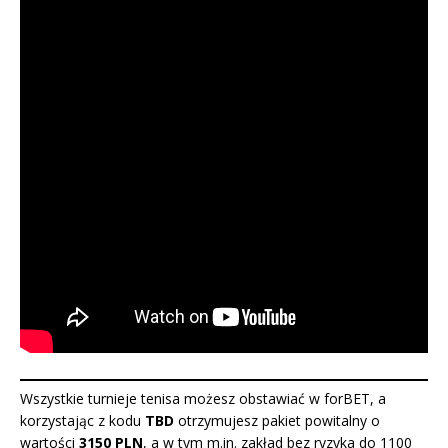
Wszystkie turnieje tenisa możesz obstawiać w forBET, a
korzystając z kodu
TBD
otrzymujesz pakiet powitalny o
wartości
3150 PLN
, a w tym m.in. zakład bez ryzyka do 1100