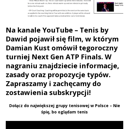
Na kanale YouTube – Tenis by
Dawid pojawił się film, w którym
Damian Kust omówił tegoroczny
turniej Next Gen ATP Finals. W
nagraniu znajdziecie informacje,
zasady oraz propozycje typów.
Zapraszamy i zachęcamy do
zostawienia subskrypcji!
Dołącz do największej grupy tenisowej w Polsce – Nie
śpię, bo oglądam tenis