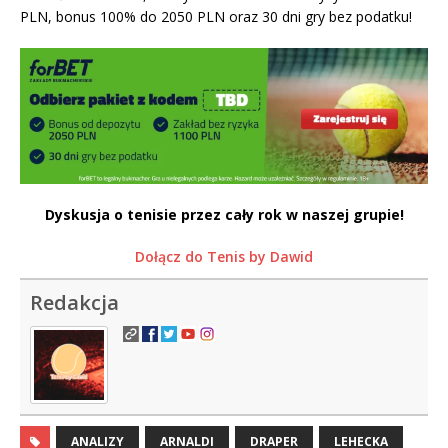
PLN, bonus 100% do 2050 PLN oraz 30 dni gry bez podatku
!
Dyskusja o tenisie przez cały rok w naszej grupie!
Dołącz do Tenis by Dawid
Redakcja
ANALIZY
ARNALDI
DRAPER
LEHECKA