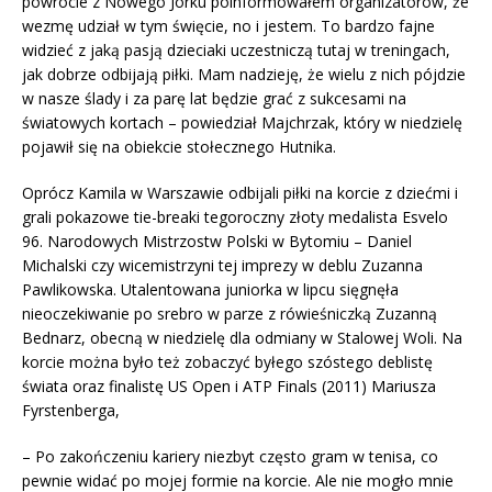
powrocie z Nowego Jorku poinformowałem organizatorów, że
wezmę udział w tym święcie, no i jestem. To bardzo fajne
widzieć z jaką pasją dzieciaki uczestniczą tutaj w treningach,
jak dobrze odbijają piłki. Mam nadzieję, że wielu z nich pójdzie
w nasze ślady i za parę lat będzie grać z sukcesami na
światowych kortach – powiedział Majchrzak, który w niedzielę
pojawił się na obiekcie stołecznego Hutnika.
Oprócz Kamila w Warszawie odbijali piłki na korcie z dziećmi i
grali pokazowe tie-breaki tegoroczny złoty medalista Esvelo
96. Narodowych Mistrzostw Polski w Bytomiu – Daniel
Michalski czy wicemistrzyni tej imprezy w deblu Zuzanna
Pawlikowska. Utalentowana juniorka w lipcu sięgnęła
nieoczekiwanie po srebro w parze z rówieśniczką Zuzanną
Bednarz, obecną w niedzielę dla odmiany w Stalowej Woli. Na
korcie można było też zobaczyć byłego szóstego deblistę
świata oraz finalistę US Open i ATP Finals (2011) Mariusza
Fyrstenberga,
– Po zakończeniu kariery niezbyt często gram w tenisa, co
pewnie widać po mojej formie na korcie. Ale nie mogło mnie