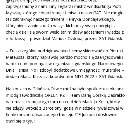
zaprzyjaźniony z nami inny żeglarz i mistrz windsurfingu Piotr
Myszka, którego córka trenuje tenisa u nas w GAT. Nie mogło
też zabraknąć naszego trenera Henryka Dondajewskiego,
który nieustannie zaraża wszystkich pozytywną energią i z
chęcią dzieli się swoim wieloletnim doświadczeniem i wiedzą z
młodzieżą – powiedział Mariusz Ozdoba, prezes GAT Gdańsk.
– Tu szczególne podziękowania chcemy skierować do Piotra i
Mateusza, którzy naprawdę bardzo mocno się zaangażowali i
bardzo nam pomagali w organizacji gdańskiego Narodowego
Dnia Tenisa. No i zdobyli dodatkowe umiejętności murarskie –
dodała Marta Kurzacz, koordynator NDT 2022 z GAT Gdańsk.
Na kortach w Gdańsku-Oliwie można było spotkać uzdolnioną
młodą zawodniczkę ORLEN PZT Team Darię Górską. Zabrakło
natomiast trenującego tam na co dzień Macieja Kosa, który
nie zdążył wrócić z Barcelony, gdzie w niedzielę rywalizował w
finale mocno obsadzonego turnieju ITF Juniors i dosłownie
otarł się o tytuł.