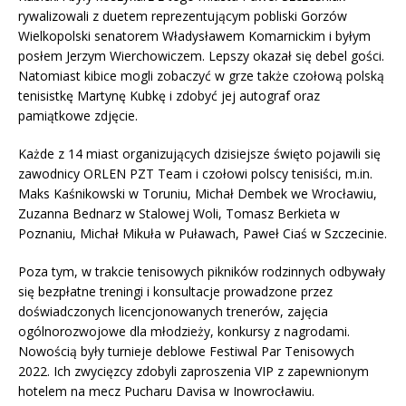
rywalizowali z duetem reprezentującym pobliski Gorzów
Wielkopolski senatorem Władysławem Komarnickim i byłym
posłem Jerzym Wierchowiczem. Lepszy okazał się debel gości.
Natomiast kibice mogli zobaczyć w grze także czołową polską
tenisistkę Martynę Kubkę i zdobyć jej autograf oraz
pamiątkowe zdjęcie.
Każde z 14 miast organizujących dzisiejsze święto pojawili się
zawodnicy ORLEN PZT Team i czołowi polscy tenisiści, m.in.
Maks Kaśnikowski w Toruniu, Michał Dembek we Wrocławiu,
Zuzanna Bednarz w Stalowej Woli, Tomasz Berkieta w
Poznaniu, Michał Mikuła w Puławach, Paweł Ciaś w Szczecinie.
Poza tym, w trakcie tenisowych pikników rodzinnych odbywały
się bezpłatne treningi i konsultacje prowadzone przez
doświadczonych licencjonowanych trenerów, zajęcia
ogólnorozwojowe dla młodzieży, konkursy z nagrodami.
Nowością były turnieje deblowe Festiwal Par Tenisowych
2022. Ich zwycięzcy zdobyli zaproszenia VIP z zapewnionym
hotelem na mecz Pucharu Davisa w Inowrocławiu.