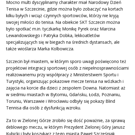
Mocno multi dyscyplinarny charakter miał Narodowy Dzień
Tenisa w Szczecinie, gdzie można było zobaczyć na kortach
kilku byłych i wciąż czynnych sportowców, którzy nie kryją
swojej miłości do tenisa. Na obiekcie SKT Szczecin można
było spotkać m.in. tyczkarkę Monikę Pyrek oraz Marcina
Lewandowskiego i Patryka Dobka, lekkoatletów
specjalizujących się w biegach na średnich dystansach, ale
także wioślarza Marka Kolbowicza.
Szczecin był miastem, w którym sporo uwagi poświęcono też
projektowi integracji sportowej osób z niepełnosprawnościami
realizowanemu przy współpracy z Ministerstwem Sportu i
Turystyki, organizując pokazowe mecze tenisa na wózkach i
zajęcia na korcie dla dzieci z zespołem Downa. Natomiast aż
w siedmiu miastach w Bytomiu, Gdańsku, Łodzi, Poznaniu,
Toruniu, Warszawie i Wrocławiu odbyły się pokazy Blind
Tennisa dla osób z dysfunkcją wzroku.
Za to w Zielonej Górze zrobiło się dość poważnie, za sprawą
deblowego meczu, w którym Prezydent Zielonej Góry Janusz
Kubicki i były koszykarz z tego miasta Paweł Szcześniak