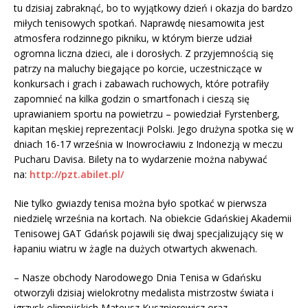
tu dzisiaj zabraknąć, bo to wyjątkowy dzień i okazja do bardzo
miłych tenisowych spotkań. Naprawdę niesamowita jest
atmosfera rodzinnego pikniku, w którym bierze udział
ogromna liczna dzieci, ale i dorosłych. Z przyjemnością się
patrzy na maluchy biegające po korcie, uczestniczące w
konkursach i grach i zabawach ruchowych, które potrafiły
zapomnieć na kilka godzin o smartfonach i cieszą się
uprawianiem sportu na powietrzu – powiedział Fyrstenberg,
kapitan męskiej reprezentacji Polski. Jego drużyna spotka się w
dniach 16-17 września w Inowrocławiu z Indonezją w meczu
Pucharu Davisa. Bilety na to wydarzenie można nabywać
na:
http://pzt.abilet.pl/
Nie tylko gwiazdy tenisa można było spotkać w pierwsza
niedzielę września na kortach. Na obiekcie Gdańskiej Akademii
Tenisowej GAT Gdańsk pojawili się dwaj specjalizujący się w
łapaniu wiatru w żagle na dużych otwartych akwenach.
– Nasze obchody Narodowego Dnia Tenisa w Gdańsku
otworzyli dzisiaj wielokrotny medalista mistrzostw świata i
igrzysk olimpijskich Mateusz Kusznierewicz oraz