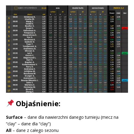
Objaśnienie:
Surface
– dane dla nawierzchni danego turnieju (mecz na
“clay” – dane dla “clay”)
All
– dane z całego sezonu