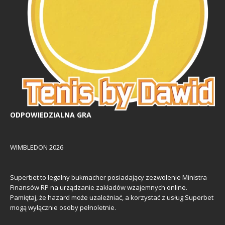
ODPOWIEDZIALNA GRA
WIMBLEDON 2026
Superbet to legalny bukmacher posiadający zezwolenie Ministra
Finansów RP na urządzanie zakładów wzajemnych online.
Pamiętaj, że hazard może uzależniać, a korzystać z usług Superbet
mogą wyłącznie osoby pełnoletnie.