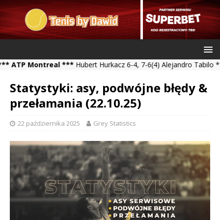
 Montreal ***
Hubert Hurkacz 6-4, 7-6(4) Alejandro Tabilo *** Kam
Statystyki: asy, podwójne błędy &
przełamania (22.10.25)
22 października 2025
Grey Statistics