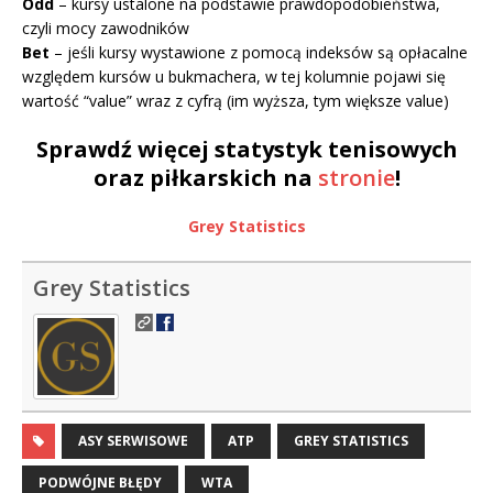
Odd
– kursy ustalone na podstawie prawdopodobieństwa,
czyli mocy zawodników
Bet
– jeśli kursy wystawione z pomocą indeksów są opłacalne
względem kursów u bukmachera, w tej kolumnie pojawi się
wartość “value” wraz z cyfrą (im wyższa, tym większe value)
Sprawdź więcej statystyk
tenisowych
oraz piłkarskich na
stronie
!
Grey Statistics
Grey Statistics
ASY SERWISOWE
ATP
GREY STATISTICS
PODWÓJNE BŁĘDY
WTA