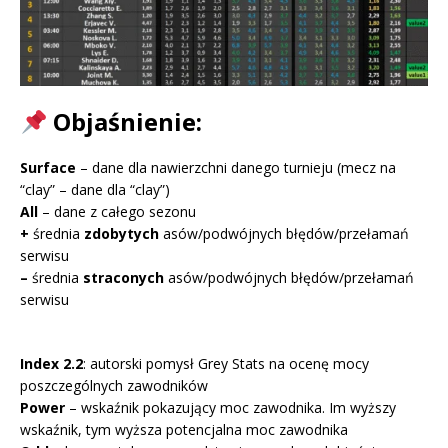
Objaśnienie:
Surface
– dane dla nawierzchni danego turnieju (mecz na
“clay” – dane dla “clay”)
All
– dane z całego sezonu
+
średnia
zdobytych
asów/podwójnych błędów/przełamań
serwisu
–
średnia
straconych
asów/podwójnych błędów/przełamań
serwisu
I
ndex 2.2
: autorski pomysł Grey Stats na ocenę mocy
poszczególnych zawodników
Power
– wskaźnik pokazujący moc zawodnika. Im wyższy
wskaźnik, tym wyższa potencjalna moc zawodnika