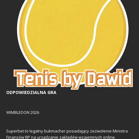
ODPOWIEDZIALNA GRA
WIMBLEDON 2026
Superbet to legalny bukmacher posiadający zezwolenie Ministra
Finansów RP na urządzanie zakładów wzajemnych online.