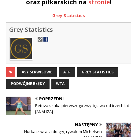
oraz piłkarskich na
stronie
!
Grey Statistics
Grey Statistics
ASY SERWISOWE
ATP
GREY STATISTICS
PODWÓJNE BŁĘDY
WTA
POPRZEDNI
Betova szuka pierwszego zwycięstwa od trzech lat
[ANALIZA]
NASTĘPNY
Hurkacz wraca do gry, rywalem Michelsen