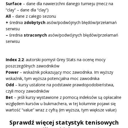
Surface
– dane dla nawierzchni danego turnieju (mecz na
“clay” – dane dla “clay”)
All
– dane z całego sezonu
+
średnia
zdobytych
asów/podwójnych błędów/przełamań
serwisu
–
średnia
straconych
asów/podwójnych błędów/przełamań
serwisu
I
ndex 2.2
: autorski pomysł Grey Stats na ocenę mocy
poszczególnych zawodników
Power
– wskaźnik pokazujący moc zawodnika. Im wyższy
wskaźnik, tym wyższa potencjalna moc zawodnika
Odd
– kursy ustalone na podstawie prawdopodobieństwa,
czyli mocy zawodników
Bet
– jeśli kursy wystawione z pomocą indeksów są opłacalne
względem kursów u bukmachera, w tej kolumnie pojawi się
wartość “value” wraz z cyfrą (im wyższa, tym większe value)
Sprawdź więcej statystyk
tenisowych