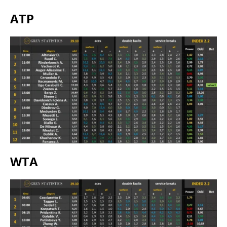
ATP
WTA