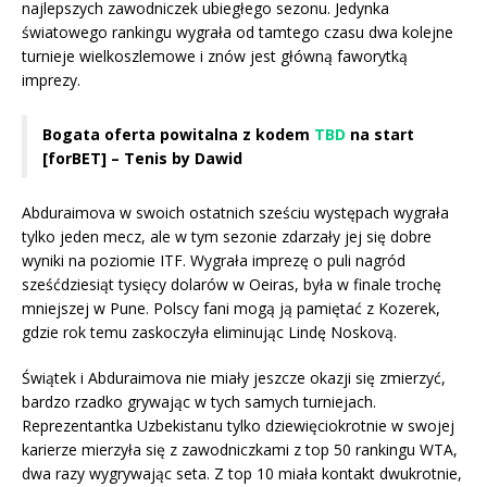
najlepszych zawodniczek ubiegłego sezonu. Jedynka
światowego rankingu wygrała od tamtego czasu dwa kolejne
turnieje wielkoszlemowe i znów jest główną faworytką
imprezy.
Bogata oferta powitalna z kodem
TBD
na start
[forBET] – Tenis by Dawid
Abduraimova w swoich ostatnich sześciu występach wygrała
tylko jeden mecz, ale w tym sezonie zdarzały jej się dobre
wyniki na poziomie ITF. Wygrała imprezę o puli nagród
sześćdziesiąt tysięcy dolarów w Oeiras, była w finale trochę
mniejszej w Pune. Polscy fani mogą ją pamiętać z Kozerek,
gdzie rok temu zaskoczyła eliminując Lindę Noskovą.
Świątek i Abduraimova nie miały jeszcze okazji się zmierzyć,
bardzo rzadko grywając w tych samych turniejach.
Reprezentantka Uzbekistanu tylko dziewięciokrotnie w swojej
karierze mierzyła się z zawodniczkami z top 50 rankingu WTA,
dwa razy wygrywając seta. Z top 10 miała kontakt dwukrotnie,