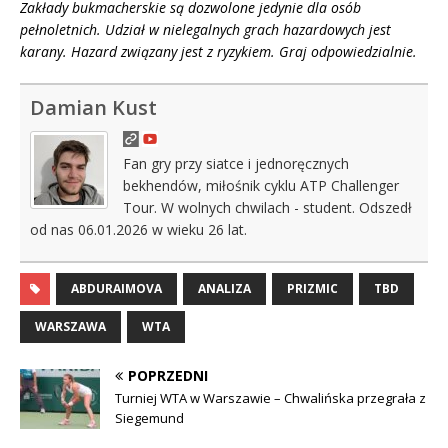
Zakłady bukmacherskie są dozwolone jedynie dla osób
pełnoletnich. Udział w nielegalnych grach hazardowych jest
karany. Hazard związany jest z ryzykiem. Graj odpowiedzialnie.
Damian Kust
Fan gry przy siatce i jednoręcznych
bekhendów, miłośnik cyklu ATP Challenger
Tour. W wolnych chwilach - student. Odszedł
od nas 06.01.2026 w wieku 26 lat.
ABDURAIMOVA
ANALIZA
PRIZMIC
TBD
WARSZAWA
WTA
POPRZEDNI
Turniej WTA w Warszawie – Chwalińska przegrała z
Siegemund