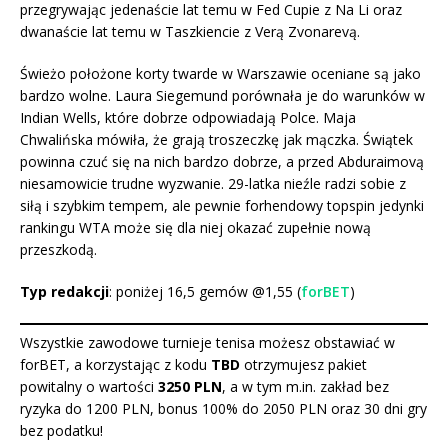
przegrywając jedenaście lat temu w Fed Cupie z Na Li oraz
dwanaście lat temu w Taszkiencie z Verą Zvonarevą.
Świeżo położone korty twarde w Warszawie oceniane są jako
bardzo wolne. Laura Siegemund porównała je do warunków w
Indian Wells, które dobrze odpowiadają Polce. Maja
Chwalińska mówiła, że grają troszeczkę jak mączka. Świątek
powinna czuć się na nich bardzo dobrze, a przed Abduraimovą
niesamowicie trudne wyzwanie. 29-latka nieźle radzi sobie z
siłą i szybkim tempem, ale pewnie forhendowy topspin jedynki
rankingu WTA może się dla niej okazać zupełnie nową
przeszkodą.
Typ redakcji
: poniżej 16,5 gemów @1,55 (
forBET
)
Wszystkie zawodowe turnieje tenisa możesz obstawiać w
forBET, a korzystając z kodu
TBD
otrzymujesz pakiet
powitalny o wartości
3250 PLN
, a w tym m.in. zakład bez
ryzyka do 1200 PLN, bonus 100% do 2050 PLN oraz 30 dni gry
bez podatku
!