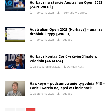
Hurkacz na starcie Australian Open 2023
[ZAPOWIEDŹ]
14 stycznia 2023
Przemysław Dobosz
Australian Open 2023 [Hurkacz] – analiza
drabinki i typy [WIDEO]
14 stycznia 2023
Redakcja
Hurkacz kontra Corić w ćwierćfinale w
Wiedniu [ANALIZA]
28 października 2022
Damian Kust
Hawkeye – podsumowanie tygodnia #18 –
Coric i Garcia najlepsi w Cincinnati!
22 sierpnia 2022
Redakcja