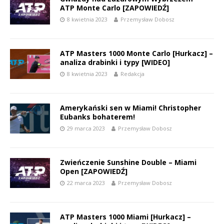
ATP Monte Carlo [ZAPOWIEDŹ]
8 kwietnia 2023
Przemysław Dobosz
ATP Masters 1000 Monte Carlo [Hurkacz] –
analiza drabinki i typy [WIDEO]
8 kwietnia 2023
Redakcja
Amerykański sen w Miami! Christopher
Eubanks bohaterem!
29 marca 2023
Przemysław Dobosz
Zwieńczenie Sunshine Double – Miami
Open [ZAPOWIEDŹ]
22 marca 2023
Przemysław Dobosz
ATP Masters 1000 Miami [Hurkacz] –