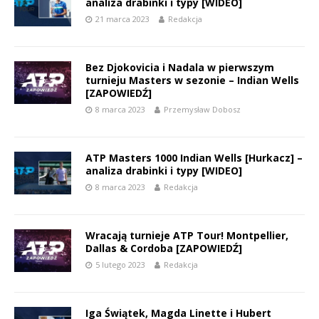
analiza drabinki i typy [WIDEO]
21 marca 2023
Redakcja
Bez Djokovicia i Nadala w pierwszym
turnieju Masters w sezonie – Indian Wells
[ZAPOWIEDŹ]
8 marca 2023
Przemysław Dobosz
ATP Masters 1000 Indian Wells [Hurkacz] –
analiza drabinki i typy [WIDEO]
8 marca 2023
Redakcja
Wracają turnieje ATP Tour! Montpellier,
Dallas & Cordoba [ZAPOWIEDŹ]
5 lutego 2023
Redakcja
Iga Świątek, Magda Linette i Hubert