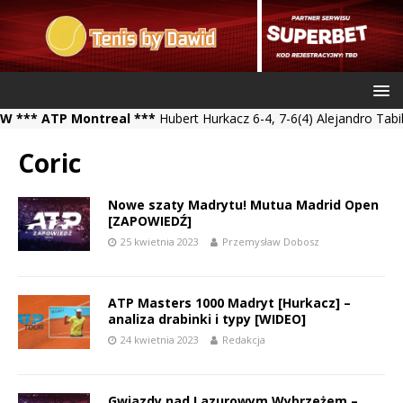
 ATP Montreal ***
Hubert Hurkacz 6-4, 7-6(4) Alejandro Tabilo ***
Coric
Nowe szaty Madrytu! Mutua Madrid Open
[ZAPOWIEDŹ]
25 kwietnia 2023
Przemysław Dobosz
ATP Masters 1000 Madryt [Hurkacz] –
analiza drabinki i typy [WIDEO]
24 kwietnia 2023
Redakcja
Gwiazdy nad Lazurowym Wybrzeżem –