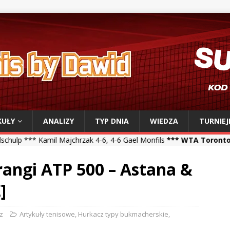
KUŁY
ANALIZY
TYP DNIA
WIEDZA
TURNIEJ
 Majchrzak 4-6, 4-6 Gael Monfils
*** WTA Toronto ***
Iga Świątek 
angi ATP 500 – Astana &
]
z
Artykuły tenisowe
,
Hurkacz typy bukmacherskie
,