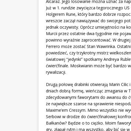
Alcaraz. Jego losowanie można uznać za na
Już w 1. rundzie zwycięzca tegorocznego US
Holgerem Rune, który bardzo dobrze rozpocz
wreszcie zaczął nawiązywać do swojego pote
jednak oczywisty. Oprócz umiejętności na ko
Murcii przez ostatnie dwa tygodnie nie pojawi
powinno wyraźnie zaprocentować. W drugiej
Ferrero może zostać Stan Wawrinka. Ostatni
powiedzieć, czy trzykrotny mistrz wielkoszle
światowej “jedynki” spotkamy Andreya Rublev
ćwierćfinale. Moskwianin może być bardzo
rywalizacji.
Drugą połowę drabinki otwierają Marin Cilic
dniach dobrą formę, wieńcząc zmagania w Tel
zdecydowanymi faworytami do awansu do ćwie
że największe szanse na sprawienie niespod
Maxime’em Cressym. Mimo wszystko nie wydaj
Serbowi w drodze do ćwierćfinałowej konfron
Bałkanów? Będzie o to ciężko. Moim faworyt
gry, złapał rytm i ma wszystko, aby bić się 