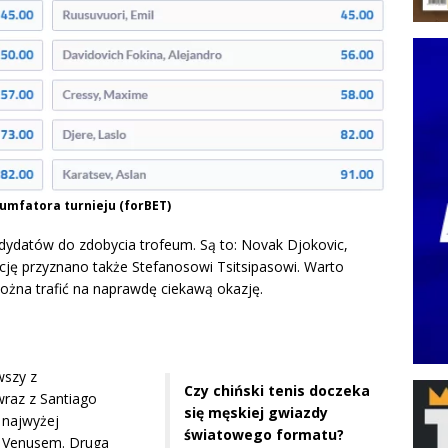
iumfatora turnieju (forBET)
ydatów do zdobycia trofeum. Są to: Novak Djokovic,
cję przyznano także Stefanosowi Tsitsipasowi. Warto
ożna trafić na naprawdę ciekawą okazję.
wszy z
Czy chiński tenis doczeka
wraz z Santiago
się męskiej gwiazdy
 najwyżej
światowego formatu?
 Venusem. Druga