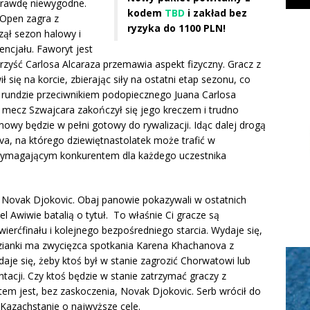
prawdę niewygodne.
kodem
TBD
i zakład bez
 Open zagra z
ryzyka do 1100 PLN!
ął sezon halowy i
ncjału. Faworyt jest
rzyść Carlosa Alcaraza przemawia aspekt fizyczny. Gracz z
ł się na korcie, zbierając siły na ostatni etap sezonu, co
 rundzie przeciwnikiem podopiecznego Juana Carlosa
 mecz Szwajcara zakończył się jego kreczem i trudno
mowy będzie w pełni gotowy do rywalizacji. Idąc dalej drogą
a, na którego dziewiętnastolatek może trafić w
 wymagającym konkurentem dla każdego uczestnika
 i Novak Djokovic. Obaj panowie pokazywali w ostatnich
 Awiwie batalią o tytuł. To właśnie Ci gracze są
rćfinału i kolejnego bezpośredniego starcia. Wydaje się,
zianki ma zwycięzca spotkania Karena Khachanova z
e się, żeby ktoś był w stanie zagrozić Chorwatowi lub
tacji. Czy ktoś będzie w stanie zatrzymać graczy z
em jest, bez zaskoczenia, Novak Djokovic. Serb wrócił do
w Kazachstanie o najwyższe cele.