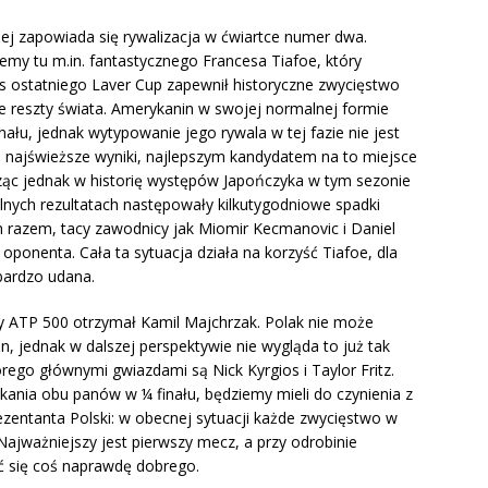
ej zapowiada się rywalizacja w ćwiartce numer dwa.
emy tu m.in. fantastycznego Francesa Tiafoe, który
s ostatniego Laver Cup zapewnił historyczne zwycięstwo
e reszty świata. Amerykanin w swojej normalnej formie
łu, jednak wytypowanie jego rywala w tej fazie nie jest
e najświeższe wyniki, najlepszym kandydatem na to miejsce
ąc jednak w historię występów Japończyka w tym sezonie
nych rezultatach następowały kilkutygodniowe spadki
ym razem, tacy zawodnicy jak Miomir Kecmanovic i Daniel
oponenta. Cała ta sytuacja działa na korzyść Tiafoe, dla
bardzo udana.
y ATP 500 otrzymał Kamil Majchrzak. Polak nie może
, jednak w dalszej perspektywie nie wygląda to już tak
órego głównymi gwiazdami są Nick Kyrgios i Taylor Fritz.
otkania obu panów w ¼ finału, będziemy mieli do czynienia z
zentanta Polski: w obecnej sytuacji każde zwycięstwo w
Najważniejszy jest pierwszy mecz, a przy odrobinie
ć się coś naprawdę dobrego.