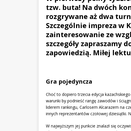
tzw. buta! Na dwóch ko
rozgrywane aż dwa turni
Szczególnie impreza w K
zainteresowanie ze wzg
szczegóły zapraszamy do
zapowiedzią. Miłej lektu
Gra pojedyncza
Choć to dopiero trzecia edycja kazachskiego t
warunki by podnieść rangę zawodów i ściąg
liderem rankingu, Carlosem Alcarazem na cz
innych reprezentantów czołowej dziesiątki. N
W najwyższym jej punkcie znalazł się oczyw