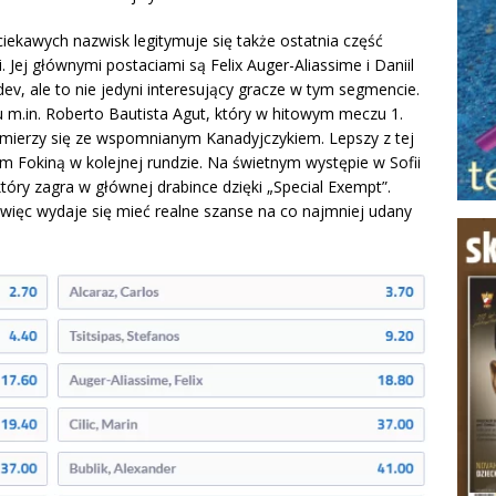
ciekawych nazwisk legitymuje się także ostatnia część
i. Jej głównymi postaciami są Felix Auger-Aliassime i Daniil
v, ale to nie jedyni interesujący gracze w tym segmencie.
tu m.in. Roberto Bautista Agut, który w hitowym meczu 1.
zmierzy się ze wspomnianym Kanadyjczykiem. Lepszy z tej
m Fokiną w kolejnej rundzie. Na świetnym występie w Sofii
tóry zagra w głównej drabince dzięki „Special Exempt”.
więc wydaje się mieć realne szanse na co najmniej udany