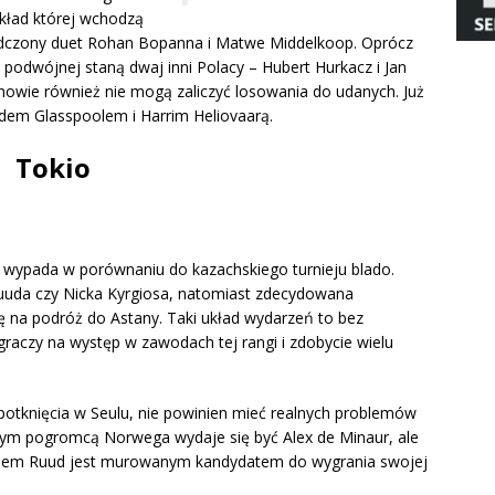
skład której wchodzą
wiadczony duet Rohan Bopanna i Matwe Middelkoop. Oprócz
e podwójnej staną dwaj inni Polacy – Hubert Hurkacz i Jan
 Panowie również nie mogą zaliczyć losowania do udanych. Już
ydem Glasspoolem i Harrim Heliovaarą.
Tokio
 wypada w porównaniu do kazachskiego turnieju blado.
Ruuda czy Nicka Kyrgiosa, natomiast zdecydowana
 na podróż do Astany. Taki układ wydarzeń to bez
graczy na występ w zawodach tej rangi i zdobycie wielu
potknięcia w Seulu, nie powinien mieć realnych problemów
nym pogromcą Norwega wydaje się być Alex de Minaur, ale
aniem Ruud jest murowanym kandydatem do wygrania swojej