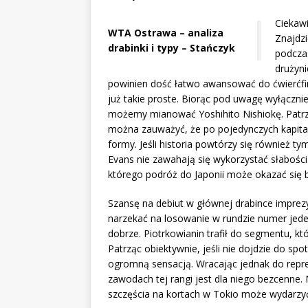
Ciekawi
WTA Ostrawa – analiza
Znajdzi
drabinki i typy – Stańczyk
podcza
drużyni
powinien dość łatwo awansować do ćwierćfina
już takie proste. Biorąc pod uwagę wyłączni
możemy mianować Yoshihito Nishiokę. Patrz
można zauważyć, że po pojedynczych kapital
formy. Jeśli historia powtórzy się również t
Evans nie zawahają się wykorzystać słabości 
którego podróż do Japonii może okazać się 
Szansę na debiut w głównej drabince imprez
narzekać na losowanie w rundzie numer jeden
dobrze. Piotrkowianin trafił do segmentu, kt
Patrząc obiektywnie, jeśli nie dojdzie do sp
ogromną sensacją. Wracając jednak do repre
zawodach tej rangi jest dla niego bezcenne. 
szczęścia na kortach w Tokio może wydarzy