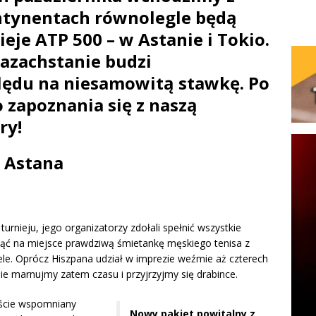
ntynentach równolegle będą
eje ATP 500 – w Astanie i Tokio.
azachstanie budzi
lędu na niesamowitą stawkę. Po
 zapoznania się z naszą
ry!
Astana
urnieju, jego organizatorzy zdołali spełnić wszystkie
nąć na miejsce prawdziwą śmietankę męskiego tenisa z
ele. Oprócz Hiszpana udział w imprezie weźmie aż czterech
ie marnujmy zatem czasu i przyjrzyjmy się drabince.
iście wspomniany
Nowy pakiet powitalny z