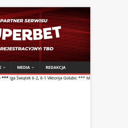
E
MEDIA
REDAKCJA
6-2, 6-1 Viktorija Golubic *** Maja Chwalińska 5-7, 1-6 Talia Gibson 