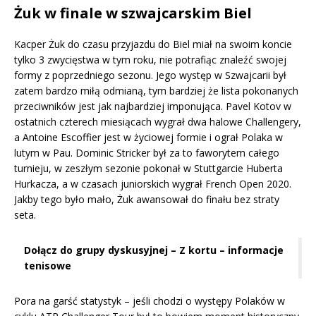
Żuk w finale w szwajcarskim Biel
Kacper Żuk do czasu przyjazdu do Biel miał na swoim koncie
tylko 3 zwycięstwa w tym roku, nie potrafiąc znaleźć swojej
formy z poprzedniego sezonu. Jego występ w Szwajcarii był
zatem bardzo miłą odmianą, tym bardziej że lista pokonanych
przeciwników jest jak najbardziej imponująca. Pavel Kotov w
ostatnich czterech miesiącach wygrał dwa halowe Challengery,
a Antoine Escoffier jest w życiowej formie i ograł Polaka w
lutym w Pau. Dominic Stricker był za to faworytem całego
turnieju, w zeszłym sezonie pokonał w Stuttgarcie Huberta
Hurkacza, a w czasach juniorskich wygrał French Open 2020.
Jakby tego było mało, Żuk awansował do finału bez straty
seta.
Dołącz do grupy dyskusyjnej – Z kortu – informacje
tenisowe
Pora na garść statystyk – jeśli chodzi o występy Polaków w