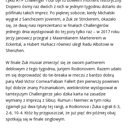
cyklu ATP Challenger Tour był to bowiem moment historyczny.
Dopiero ósmy raz dwóch z nich w jednym tygodniu dotarło do
półfinału takich imprez. Po pięknej sobocie, kiedy Michalski
wygrał z Sanchezem Joverem, a Żuk ze Strickerem, okazało
się, że dwaj nasi reprezentanci w finałach Challengerów
jednego dnia występowali do tej pory tylko raz – w 2017 roku
Jerzy Janowicz przegrał z Maximilianem Martererem w
Eckental, a Hubert Hurkacz również uległ Radu Albotowi w
Shenzhen.
W finale Żuk musiał zmierzyć się ze swoim partnerem
deblowym z tego tygodnia, Jurijem Rodionovem. Razem udało
im się doprowadzić do tie-breaka w meczu z bardzo dobrą
parą Vlad-Victor Cornea/Fabian Fallert (ten pierwszy powinien
być dobrze znany Poznaniakom, wielokrotnie występował w
tamtejszym Challengerze jako dzika karta na zasadzie
wymiany z imprezą z Sibiu). Rumun i Niemiec w tym roku
zgarnęli już dwa tytuły tej rangi, a Rodionova i Żuka ograli 6-3,
2-6, 10-4. Któż by przypuszczał, że już pięć dni później obaj
spotkają się w finale singlowym.