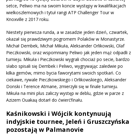
setce, Peliwo ma na swoim koncie występy w kwalifikacjach
wielkoszlemowych i tytuł rangi ATP Challenger Tour w
Knoxville z 2017 roku.
Niestety pierwsza runda, a w zasadzie jeden dzień, czwartek,
okazał się prawdziwym pogromem Polaków w Monastyrze.
Michał Dembek, Michał Mikuła, Aleksander Orlikowski, Olaf
Pieczkowski, oraz wspomniany Peliwo jak jeden mąż odpadli z
turnieju. Mikuła i Pieczkowski wygrali chociaż po secie, bardzo
słabo spisali się Dembek i Peliwo, wygrywając zaledwie po
kilka gemów, mimo bycia faworytami swoich spotkań. Co
ciekawe, rywale Pieczkowskiego i Orlikowskiego, Aleksander
Donski i Terence Atmane, zmierzylii się w finale turnieju.
Mikuła na mini plus zaliczy występ w deblu, gdzie w parze z
Azizem Ouakaą dotarł do ćwierćfinału.
Kaśnikowski i Wójcik kontynuują
indyjskie tournee, Jeleń i Gruszczyńska
pozostają w Palmanovie