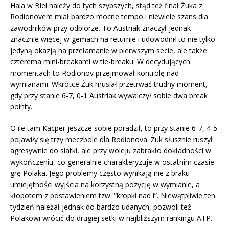
Hala w Biel należy do tych szybszych, stąd też finał Żuka z
Rodionovem miał bardzo mocne tempo i niewiele szans dla
zawodników przy odbiorze. To Austriak znaczył jednak
znacznie więcej w gemach na returnie i udowodnił to nie tylko
jedyną okazją na przełamanie w pierwszym secie, ale także
czterema mini-breakami w tie-breaku. W decydujących
momentach to Rodionov przejmował kontrolę nad
wymianami. Wkrótce Żuk musiał przetrwać trudny moment,
gdy przy stanie 6-7, 0-1 Austriak wywalczył sobie dwa break
pointy.
O ile tam Kacper jeszcze sobie poradził, to przy stanie 6-7, 4-5
pojawiły się trzy meczbole dla Rodionova. Żuk słusznie ruszył
agresywnie do siatki, ale przy woleju zabrakło dokładności w
wykończeniu, co generalnie charakteryzuje w ostatnim czasie
grę Polaka. Jego problemy często wynikają nie z braku
umiejętności wyjścia na korzystną pozycję w wymianie, a
kłopotem z postawieniem tzw. “kropki nad i”. Niewątpliwie ten
tydzień należał jednak do bardzo udanych, pozwoli też
Polakowi wrócić do drugiej setki w najbliższym rankingu ATP.