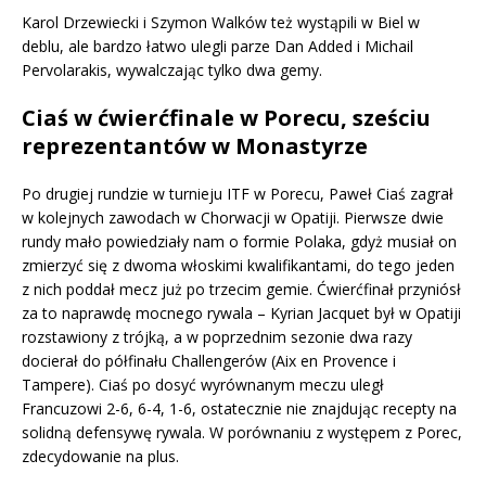
Karol Drzewiecki i Szymon Walków też wystąpili w Biel w
deblu, ale bardzo łatwo ulegli parze Dan Added i Michail
Pervolarakis, wywalczając tylko dwa gemy.
Ciaś w ćwierćfinale w Porecu, sześciu
reprezentantów w Monastyrze
Po drugiej rundzie w turnieju ITF w Porecu, Paweł Ciaś zagrał
w kolejnych zawodach w Chorwacji w Opatiji. Pierwsze dwie
rundy mało powiedziały nam o formie Polaka, gdyż musiał on
zmierzyć się z dwoma włoskimi kwalifikantami, do tego jeden
z nich poddał mecz już po trzecim gemie. Ćwierćfinał przyniósł
za to naprawdę mocnego rywala – Kyrian Jacquet był w Opatiji
rozstawiony z trójką, a w poprzednim sezonie dwa razy
docierał do półfinału Challengerów (Aix en Provence i
Tampere). Ciaś po dosyć wyrównanym meczu uległ
Francuzowi 2-6, 6-4, 1-6, ostatecznie nie znajdując recepty na
solidną defensywę rywala. W porównaniu z występem z Porec,
zdecydowanie na plus.