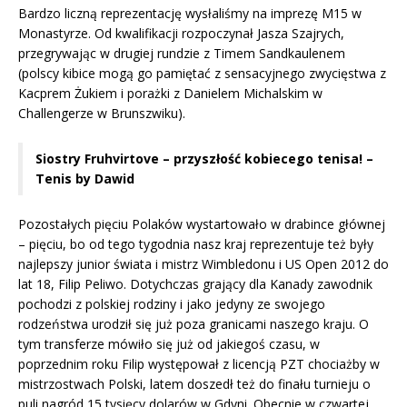
Bardzo liczną reprezentację wysłaliśmy na imprezę M15 w
Monastyrze. Od kwalifikacji rozpoczynał Jasza Szajrych,
przegrywając w drugiej rundzie z Timem Sandkaulenem
(polscy kibice mogą go pamiętać z sensacyjnego zwycięstwa z
Kacprem Żukiem i porażki z Danielem Michalskim w
Challengerze w Brunszwiku).
Siostry Fruhvirtove – przyszłość kobiecego tenisa! –
Tenis by Dawid
Pozostałych pięciu Polaków wystartowało w drabince głównej
– pięciu, bo od tego tygodnia nasz kraj reprezentuje też były
najlepszy junior świata i mistrz Wimbledonu i US Open 2012 do
lat 18, Filip Peliwo. Dotychczas grający dla Kanady zawodnik
pochodzi z polskiej rodziny i jako jedyny ze swojego
rodzeństwa urodził się już poza granicami naszego kraju. O
tym transferze mówiło się już od jakiegoś czasu, w
poprzednim roku Filip występował z licencją PZT chociażby w
mistrzostwach Polski, latem doszedł też do finału turnieju o
puli nagród 15 tysięcy dolarów w Gdyni. Obecnie w czwartej