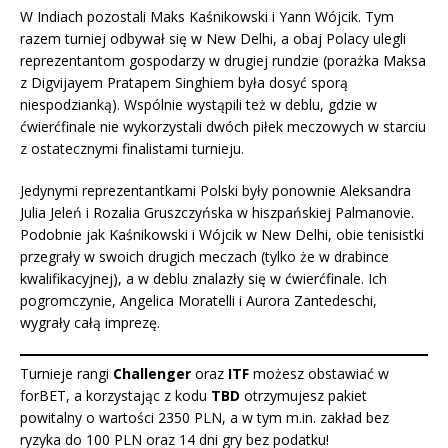
W Indiach pozostali Maks Kaśnikowski i Yann Wójcik. Tym
razem turniej odbywał się w New Delhi, a obaj Polacy ulegli
reprezentantom gospodarzy w drugiej rundzie (porażka Maksa
z Digvijayem Pratapem Singhiem była dosyć sporą
niespodzianką). Wspólnie wystąpili też w deblu, gdzie w
ćwierćfinale nie wykorzystali dwóch piłek meczowych w starciu
z ostatecznymi finalistami turnieju.
Jedynymi reprezentantkami Polski były ponownie Aleksandra
Julia Jeleń i Rozalia Gruszczyńska w hiszpańskiej Palmanovie.
Podobnie jak Kaśnikowski i Wójcik w New Delhi, obie tenisistki
przegrały w swoich drugich meczach (tylko że w drabince
kwalifikacyjnej), a w deblu znalazły się w ćwierćfinale. Ich
pogromczynie, Angelica Moratelli i Aurora Zantedeschi,
wygrały całą imprezę.
Turnieje rangi
Challenger
oraz
ITF
możesz obstawiać w
forBET, a korzystając z kodu
TBD
otrzymujesz pakiet
powitalny o wartości 2350 PLN, a w tym m.in. zakład bez
ryzyka do 100 PLN oraz 14 dni gry bez podatku
!