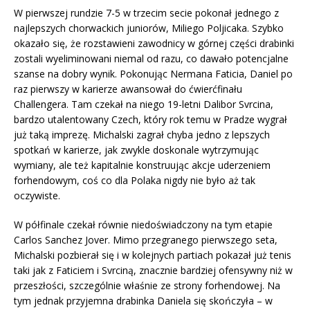
W pierwszej rundzie 7-5 w trzecim secie pokonał jednego z
najlepszych chorwackich juniorów, Miliego Poljicaka. Szybko
okazało się, że rozstawieni zawodnicy w górnej części drabinki
zostali wyeliminowani niemal od razu, co dawało potencjalne
szanse na dobry wynik. Pokonując Nermana Faticia, Daniel po
raz pierwszy w karierze awansował do ćwierćfinału
Challengera. Tam czekał na niego 19-letni Dalibor Svrcina,
bardzo utalentowany Czech, który rok temu w Pradze wygrał
już taką imprezę. Michalski zagrał chyba jedno z lepszych
spotkań w karierze, jak zwykle doskonale wytrzymując
wymiany, ale też kapitalnie konstruując akcje uderzeniem
forhendowym, coś co dla Polaka nigdy nie było aż tak
oczywiste.
W półfinale czekał równie niedoświadczony na tym etapie
Carlos Sanchez Jover. Mimo przegranego pierwszego seta,
Michalski pozbierał się i w kolejnych partiach pokazał już tenis
taki jak z Faticiem i Svrciną, znacznie bardziej ofensywny niż w
przeszłości, szczególnie właśnie ze strony forhendowej. Na
tym jednak przyjemna drabinka Daniela się skończyła – w