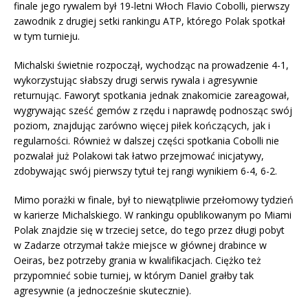
finale jego rywalem był 19-letni Włoch Flavio Cobolli, pierwszy
zawodnik z drugiej setki rankingu ATP, którego Polak spotkał
w tym turnieju.
Michalski świetnie rozpoczął, wychodząc na prowadzenie 4-1,
wykorzystując słabszy drugi serwis rywala i agresywnie
returnując. Faworyt spotkania jednak znakomicie zareagował,
wygrywając sześć gemów z rzędu i naprawdę podnosząc swój
poziom, znajdując zarówno więcej piłek kończących, jak i
regularności. Również w dalszej części spotkania Cobolli nie
pozwalał już Polakowi tak łatwo przejmować inicjatywy,
zdobywając swój pierwszy tytuł tej rangi wynikiem 6-4, 6-2.
Mimo porażki w finale, był to niewątpliwie przełomowy tydzień
w karierze Michalskiego. W rankingu opublikowanym po Miami
Polak znajdzie się w trzeciej setce, do tego przez długi pobyt
w Zadarze otrzymał także miejsce w głównej drabince w
Oeiras, bez potrzeby grania w kwalifikacjach. Ciężko też
przypomnieć sobie turniej, w którym Daniel grałby tak
agresywnie (a jednocześnie skutecznie).