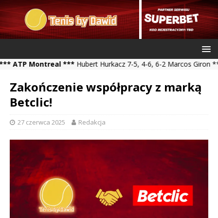
P Montreal ***
Hubert Hurkacz 7-5, 4-6, 6-2 Marcos Giron *** Kam
Zakończenie współpracy z marką
Betclic!
27 czerwca 2025
Redakcja