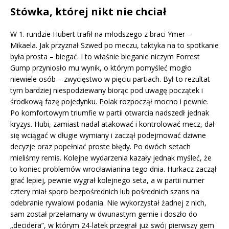
Stówka, której nikt nie chciał
W 1. rundzie Hubert trafił na młodszego z braci Ymer –
Mikaela. Jak przyznał Szwed po meczu, taktyka na to spotkanie
była prosta – biegać. I to właśnie bieganie niczym Forrest
Gump przyniosło mu wynik, o którym pomyśleć mogło
niewiele osób – zwycięstwo w pięciu partiach. Był to rezultat
tym bardziej niespodziewany biorąc pod uwagę początek i
środkową fazę pojedynku. Polak rozpoczął mocno i pewnie.
Po komfortowym triumfie w partii otwarcia nadszedł jednak
kryzys. Hubi, zamiast nadal atakować i kontrolować mecz, dał
się wciągać w długie wymiany i zaczął podejmować dziwne
decyzje oraz popełniać proste błędy. Po dwóch setach
mieliśmy remis. Kolejne wydarzenia kazały jednak myśleć, że
to koniec problemów wrocławianina tego dnia. Hurkacz zaczął
grać lepiej, pewnie wygrał kolejnego seta, a w partii numer
cztery miał sporo bezpośrednich lub pośrednich szans na
odebranie rywalowi podania. Nie wykorzystał żadnej z nich,
sam został przełamany w dwunastym gemie i doszło do
„decidera”, w którym 24-latek przegrał już swój pierwszy gem