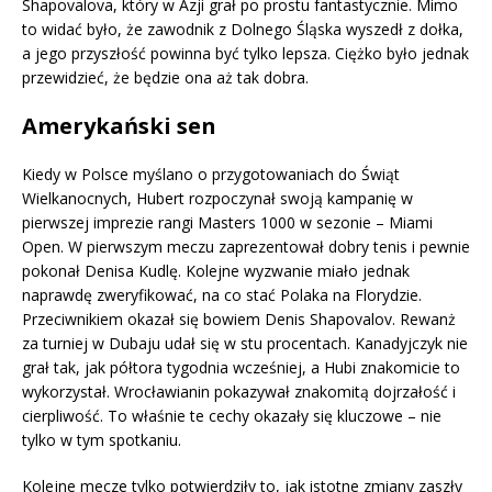
Shapovalova, który w Azji grał po prostu fantastycznie. Mimo
to widać było, że zawodnik z Dolnego Śląska wyszedł z dołka,
a jego przyszłość powinna być tylko lepsza. Ciężko było jednak
przewidzieć, że będzie ona aż tak dobra.
Amerykański sen
Kiedy w Polsce myślano o przygotowaniach do Świąt
Wielkanocnych, Hubert rozpoczynał swoją kampanię w
pierwszej imprezie rangi Masters 1000 w sezonie – Miami
Open. W pierwszym meczu zaprezentował dobry tenis i pewnie
pokonał Denisa Kudlę. Kolejne wyzwanie miało jednak
naprawdę zweryfikować, na co stać Polaka na Florydzie.
Przeciwnikiem okazał się bowiem Denis Shapovalov. Rewanż
za turniej w Dubaju udał się w stu procentach. Kanadyjczyk nie
grał tak, jak półtora tygodnia wcześniej, a Hubi znakomicie to
wykorzystał. Wrocławianin pokazywał znakomitą dojrzałość i
cierpliwość. To właśnie te cechy okazały się kluczowe – nie
tylko w tym spotkaniu.
Kolejne mecze tylko potwierdziły to, jak istotne zmiany zaszły