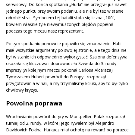
serwisowy. Do końca spotkania „Hurki” nie przegrał już nawet
jednego punktu przy swoim podaniu, ale nie był też w stanie
odrobić strat. Symbolem tej batalii stała się liczba „100”,
bowiem właśnie tyle niewymuszonych błędów popełnił
podczas tego meczu nasz reprezentant.
Po tym spotkaniu ponownie pojawiło się zmartwienie. Hubi
miał wszystkie argumenty po swojej stronie, ale tego dnia nie
był w stanie ich odpowiednio wykorzystać. Szalona defensywa
okazała się kluczowa i doprowadziła Szweda do 3. rundy
imprezy (w kolejnym meczu pokonał Carlosa Alcaraza).
Tymczasem Hubert powrócił do Europy i rozpoczął
przygotowania w hali, a my trzymaliśmy kciuki, aby to był tylko
chwilowy kryzys.
Powolna poprawa
Wrocławianin powrócił do gry w Montpellier. Polak rozpoczął
turniej od 2. rundy, w której jego rywalem był Alejandro
Davidovich Fokina. Hurkacz miał ochotę na rewanż po porażce