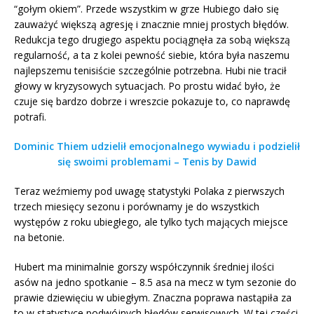
“gołym okiem”. Przede wszystkim w grze Hubiego dało się
zauważyć większą agresję i znacznie mniej prostych błędów.
Redukcja tego drugiego aspektu pociągnęła za sobą większą
regularność, a ta z kolei pewność siebie, która była naszemu
najlepszemu tenisiście szczególnie potrzebna. Hubi nie tracił
głowy w kryzysowych sytuacjach. Po prostu widać było, że
czuje się bardzo dobrze i wreszcie pokazuje to, co naprawdę
potrafi.
Dominic Thiem udzielił emocjonalnego wywiadu i podzielił
się swoimi problemami – Tenis by Dawid
Teraz weźmiemy pod uwagę statystyki Polaka z pierwszych
trzech miesięcy sezonu i porównamy je do wszystkich
występów z roku ubiegłego, ale tylko tych mających miejsce
na betonie.
Hubert ma minimalnie gorszy współczynnik średniej ilości
asów na jedno spotkanie – 8.5 asa na mecz w tym sezonie do
prawie dziewięciu w ubiegłym. Znaczna poprawa nastąpiła za
to w statystyce podwójnych błędów serwisowych. W tej części