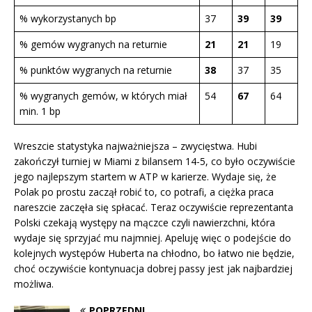
% wykorzystanych bp
37
39
39
% gemów wygranych na returnie
21
21
19
% punktów wygranych na returnie
38
37
35
% wygranych gemów, w których miał
54
67
64
min. 1 bp
Wreszcie statystyka najważniejsza – zwycięstwa. Hubi
zakończył turniej w Miami z bilansem 14-5, co było oczywiście
jego najlepszym startem w ATP w karierze. Wydaje się, że
Polak po prostu zaczął robić to, co potrafi, a ciężka praca
nareszcie zaczęła się spłacać. Teraz oczywiście reprezentanta
Polski czekają występy na mączce czyli nawierzchni, która
wydaje się sprzyjać mu najmniej. Apeluję więc o podejście do
kolejnych występów Huberta na chłodno, bo łatwo nie będzie,
choć oczywiście kontynuacja dobrej passy jest jak najbardziej
możliwa.
POPRZEDNI