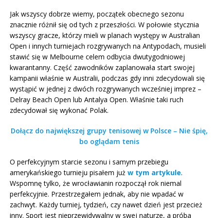
Jak wszyscy dobrze wiemy, początek obecnego sezonu
znacznie różnił się od tych z przeszłości. W połowie stycznia
wszyscy gracze, którzy mieli w planach występy w Australian
Open i innych turniejach rozgrywanych na Antypodach, musieli
stawić się w Melbourne celem odbycia dwutygodniowej
kwarantanny. Część zawodników zaplanowała start swojej
kampanii właśnie w Australii, podczas gdy inni zdecydowali się
wystąpić w jednej z dwóch rozgrywanych wcześniej imprez –
Delray Beach Open lub Antalya Open. Właśnie taki ruch
zdecydował się wykonać Polak.
Dołącz do największej grupy tenisowej w Polsce – Nie śpię,
bo oglądam tenis
O perfekcyjnym starcie sezonu i samym przebiegu
amerykańskiego turnieju pisałem już
w tym artykule
.
Wspomnę tylko, że wrocławianin rozpoczął rok niemal
perfekcyjnie. Przestrzegałem jednak, aby nie wpadać w
zachwyt. Każdy turniej, tydzień, czy nawet dzień jest przecież
inny. Sport jest nieprzewidywalny w swej naturze, a próba