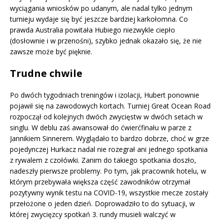
wyciągania wniosków po udanym, ale nadal tylko jednym
turnieju wydaje się być jeszcze bardziej karkołomna. Co
prawda Australia powitała Hubiego niezwykle ciepło
(dosłownie i w przenośni), szybko jednak okazało się, że nie
zawsze może być pięknie.
Trudne chwile
Po dwóch tygodniach treningów i izolacji, Hubert ponownie
pojawił się na zawodowych kortach. Turniej Great Ocean Road
rozpoczął od kolejnych dwóch zwycięstw w dwóch setach w
singlu. W deblu zaś awansował do ćwierćfinału w parze z
Jannikiem Sinnerem. Wyglądało to bardzo dobrze, choć w grze
pojedynczej Hurkacz nadal nie rozegrał ani jednego spotkania
z rywalem z czołówki. Zanim do takiego spotkania doszło,
nadeszły pierwsze problemy. Po tym, jak pracownik hotelu, w
którym przebywała większa część zawodników otrzymał
pozytywny wynik testu na COVID-19, wszystkie mecze zostały
przełożone o jeden dzień. Doprowadziło to do sytuacji, w
której zwycięzcy spotkań 3. rundy musieli walczyć w