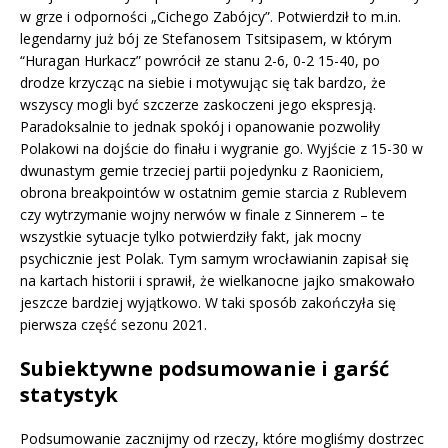
w grze i odporności „Cichego Zabójcy”. Potwierdził to m.in.
legendarny już bój ze Stefanosem Tsitsipasem, w którym
“Huragan Hurkacz” powrócił ze stanu 2-6, 0-2 15-40, po
drodze krzycząc na siebie i motywując się tak bardzo, że
wszyscy mogli być szczerze zaskoczeni jego ekspresją.
Paradoksalnie to jednak spokój i opanowanie pozwoliły
Polakowi na dojście do finału i wygranie go. Wyjście z 15-30 w
dwunastym gemie trzeciej partii pojedynku z Raoniciem,
obrona breakpointów w ostatnim gemie starcia z Rublevem
czy wytrzymanie wojny nerwów w finale z Sinnerem – te
wszystkie sytuacje tylko potwierdziły fakt, jak mocny
psychicznie jest Polak. Tym samym wrocławianin zapisał się
na kartach historii i sprawił, że wielkanocne jajko smakowało
jeszcze bardziej wyjątkowo. W taki sposób zakończyła się
pierwsza część sezonu 2021.
Subiektywne podsumowanie i garść
statystyk
Podsumowanie zacznijmy od rzeczy, które mogliśmy dostrzec