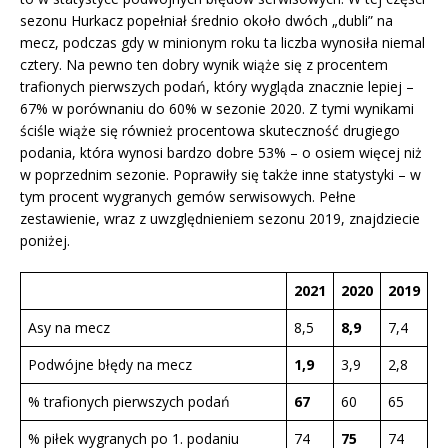
sezonu Hurkacz popełniał średnio około dwóch „dubli” na
mecz, podczas gdy w minionym roku ta liczba wynosiła niemal
cztery. Na pewno ten dobry wynik wiąże się z procentem
trafionych pierwszych podań, który wygląda znacznie lepiej –
67% w porównaniu do 60% w sezonie 2020. Z tymi wynikami
ściśle wiąże się również procentowa skuteczność drugiego
podania, która wynosi bardzo dobre 53% – o osiem więcej niż
w poprzednim sezonie. Poprawiły się także inne statystyki – w
tym procent wygranych gemów serwisowych. Pełne
zestawienie, wraz z uwzględnieniem sezonu 2019, znajdziecie
poniżej.
2021
2020
2019
Asy na mecz
8,5
8,9
7,4
Podwójne błędy na mecz
1,9
3,9
2,8
% trafionych pierwszych podań
67
60
65
% piłek wygranych po 1. podaniu
74
75
74