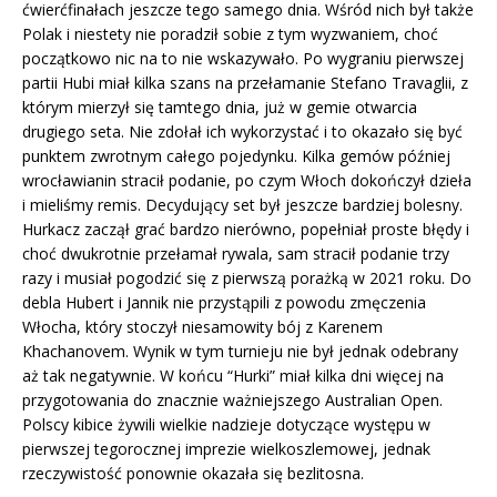
ćwierćfinałach jeszcze tego samego dnia. Wśród nich był także
Polak i niestety nie poradził sobie z tym wyzwaniem, choć
początkowo nic na to nie wskazywało. Po wygraniu pierwszej
partii Hubi miał kilka szans na przełamanie Stefano Travaglii, z
którym mierzył się tamtego dnia, już w gemie otwarcia
drugiego seta. Nie zdołał ich wykorzystać i to okazało się być
punktem zwrotnym całego pojedynku. Kilka gemów później
wrocławianin stracił podanie, po czym Włoch dokończył dzieła
i mieliśmy remis. Decydujący set był jeszcze bardziej bolesny.
Hurkacz zaczął grać bardzo nierówno, popełniał proste błędy i
choć dwukrotnie przełamał rywala, sam stracił podanie trzy
razy i musiał pogodzić się z pierwszą porażką w 2021 roku. Do
debla Hubert i Jannik nie przystąpili z powodu zmęczenia
Włocha, który stoczył niesamowity bój z Karenem
Khachanovem. Wynik w tym turnieju nie był jednak odebrany
aż tak negatywnie. W końcu “Hurki” miał kilka dni więcej na
przygotowania do znacznie ważniejszego Australian Open.
Polscy kibice żywili wielkie nadzieje dotyczące występu w
pierwszej tegorocznej imprezie wielkoszlemowej, jednak
rzeczywistość ponownie okazała się bezlitosna.