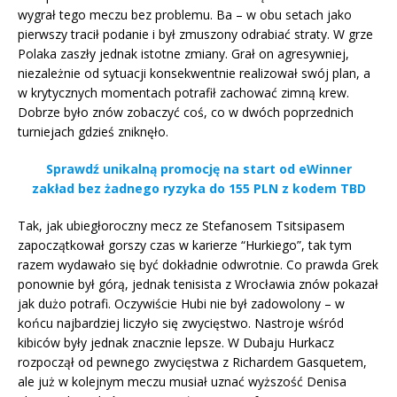
wygrał tego meczu bez problemu. Ba – w obu setach jako
pierwszy tracił podanie i był zmuszony odrabiać straty. W grze
Polaka zaszły jednak istotne zmiany. Grał on agresywniej,
niezależnie od sytuacji konsekwentnie realizował swój plan, a
w krytycznych momentach potrafił zachować zimną krew.
Dobrze było znów zobaczyć coś, co w dwóch poprzednich
turniejach gdzieś zniknęło.
Sprawdź unikalną promocję na start od eWinner
zakład bez żadnego ryzyka do 155 PLN z kodem TBD
Tak, jak ubiegłoroczny mecz ze Stefanosem Tsitsipasem
zapoczątkował gorszy czas w karierze “Hurkiego”, tak tym
razem wydawało się być dokładnie odwrotnie. Co prawda Grek
ponownie był górą, jednak tenisista z Wrocławia znów pokazał
jak dużo potrafi. Oczywiście Hubi nie był zadowolony – w
końcu najbardziej liczyło się zwycięstwo. Nastroje wśród
kibiców były jednak znacznie lepsze. W Dubaju Hurkacz
rozpoczął od pewnego zwycięstwa z Richardem Gasquetem,
ale już w kolejnym meczu musiał uznać wyższość Denisa