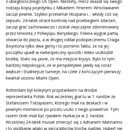
z ubiegłorocznego US Open. Niestety, mecz okazał się swego
rodzaju kopią pojedynku z Mikaelem Ymerem. Wrocławianin
zaczął pewnie. Szybko przełamał Hiszpana i… wtedy coś się
zepsuło. 24-latek stracił kontrolę nad przebiegiem zdarzeń,
zaczął grać zachowawczo i został zwyczajnie zdominowany
przez tenisistę z Półwyspu Iberyskiego. Fokina wygrał partię
otwarcia do pięciu, a w drugiej oddał podopiecznemu Craiga
Boyntona tylko dwa gemy i to pomimo faktu, że na jej
początku upadł w niebezpieczny sposób i lekko uszkodził
kostkę. Stało się jasne, że ma miejsce kryzys. Było to tym
bardziej niepokojące, że w perspektywie jawiły się coraz
większe i trudniejsze turnieje, na czele z kończącym pierwszy
kwartał sezonu Miami Open.
Rotterdam był kolejnym przystankiem na drodze
reprezentanta Polski. Rok wcześniej grał tu w 1. rundzie ze
Stefanosem Tsitsipasem, którego miał na deskach i w
pewnym momencie po prostu uszło z niego powietrze. Tym
razem Grek miał być rywalem Hurkacza w 2. rundzie.
Wcześniej 24-latek musiał zmierzyć się z Adrianem Mannarino
i to spotkanie wlało w serca kibiców trochę nadziei. Hubert nie