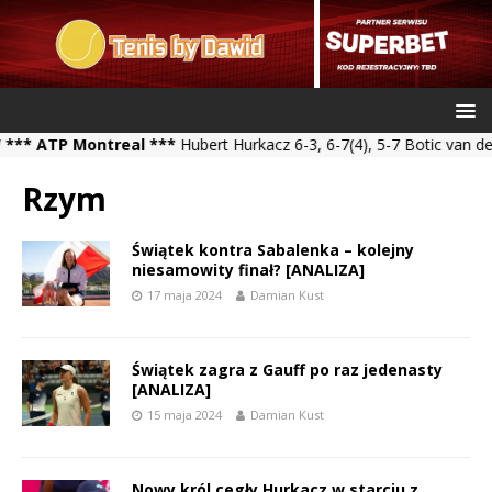
P Montreal ***
Hubert Hurkacz 6-3, 6-7(4), 5-7 Botic van de Zand
Rzym
Świątek kontra Sabalenka – kolejny
niesamowity finał? [ANALIZA]
17 maja 2024
Damian Kust
Świątek zagra z Gauff po raz jedenasty
[ANALIZA]
15 maja 2024
Damian Kust
Nowy król cegły Hurkacz w starciu z