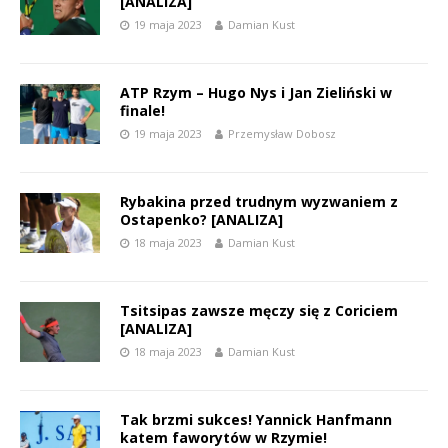
[ANALIZA]
19 maja 2023
Damian Kust
ATP Rzym – Hugo Nys i Jan Zieliński w
finale!
19 maja 2023
Przemysław Dobosz
Rybakina przed trudnym wyzwaniem z
Ostapenko? [ANALIZA]
18 maja 2023
Damian Kust
Tsitsipas zawsze męczy się z Coriciem
[ANALIZA]
18 maja 2023
Damian Kust
Tak brzmi sukces! Yannick Hanfmann
katem faworytów w Rzymie!