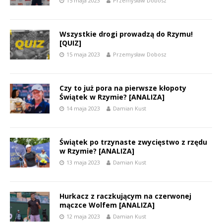
15 maja 2023
Przemysław Dobosz
Wszystkie drogi prowadzą do Rzymu!
[QUIZ]
15 maja 2023
Przemysław Dobosz
Czy to już pora na pierwsze kłopoty
Świątek w Rzymie? [ANALIZA]
14 maja 2023
Damian Kust
Świątek po trzynaste zwycięstwo z rzędu
w Rzymie? [ANALIZA]
13 maja 2023
Damian Kust
Hurkacz z raczkującym na czerwonej
mączce Wolfem [ANALIZA]
12 maja 2023
Damian Kust