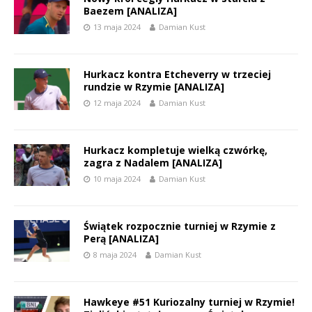
Baezem [ANALIZA]
13 maja 2024
Damian Kust
Hurkacz kontra Etcheverry w trzeciej
rundzie w Rzymie [ANALIZA]
12 maja 2024
Damian Kust
Hurkacz kompletuje wielką czwórkę,
zagra z Nadalem [ANALIZA]
10 maja 2024
Damian Kust
Świątek rozpocznie turniej w Rzymie z
Perą [ANALIZA]
8 maja 2024
Damian Kust
Hawkeye #51 Kuriozalny turniej w Rzymie!