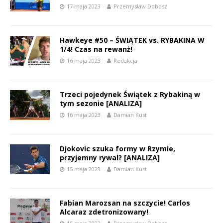
17 maja 2023
Przemysław Dobosz
Hawkeye #50 – ŚWIĄTEK vs. RYBAKINA W
1/4! Czas na rewanż!
16 maja 2023
Redakcja
Trzeci pojedynek Świątek z Rybakiną w
tym sezonie [ANALIZA]
16 maja 2023
Damian Kust
Djokovic szuka formy w Rzymie,
przyjemny rywal? [ANALIZA]
15 maja 2023
Damian Kust
Fabian Marozsan na szczycie! Carlos
Alcaraz zdetronizowany!