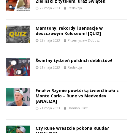
Zieliński z tytułem, uraz Świątek
22 maja 2023
Redakcja
Maratony, rekordy i sensacje w
deszczowym Koloseum! [QUIZ]
22 maja 2023
Przemysław Dobosz
Świetny tydzień polskich deblistów!
21 maja 2023
Redakcja
Finał w Rzymie powtórką ćwierćfinału z
Monte Carlo – Rune vs Medvedev
[ANALIZA]
21 maja 2023
Damian Kust
Czy Rune wreszcie pokona Ruuda?