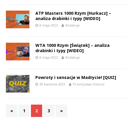
ATP Masters 1000 Rzym [Hurkacz] –
analiza drabinki i typy [WIDEO]
8 maja 2023
Redakcja
WTA 1000 Rzym [Świątek] – analiza
drabinki i typy [WIDEO]
8 maja 2023
Redakcja
Powroty i sensacje w Madrycie! [QUIZ]
30 kwietnia 2023
Przemysław Dobosz
«
1
2
3
»