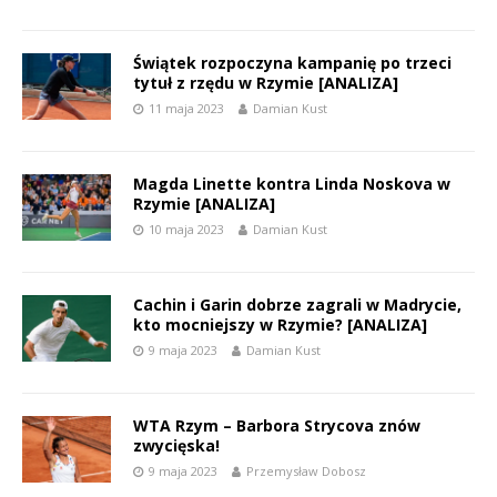
Świątek rozpoczyna kampanię po trzeci
tytuł z rzędu w Rzymie [ANALIZA]
11 maja 2023
Damian Kust
Magda Linette kontra Linda Noskova w
Rzymie [ANALIZA]
10 maja 2023
Damian Kust
Cachin i Garin dobrze zagrali w Madrycie,
kto mocniejszy w Rzymie? [ANALIZA]
9 maja 2023
Damian Kust
WTA Rzym – Barbora Strycova znów
zwycięska!
9 maja 2023
Przemysław Dobosz