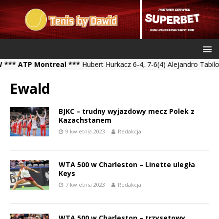
TP Montreal ***
Hubert Hurkacz 6-4, 7-6(4) Alejandro Tabilo *** 
Ewald
BJKC – trudny wyjazdowy mecz Polek z
Kazachstanem
9 kwietnia 2023
Redakcja
WTA 500 w Charleston – Linette uległa
Keys
7 kwietnia 2023
Redakcja
WTA 500 w Charleston – trzysetowy