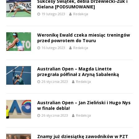
Sukcesy Świątek, debla Drzewiecki-Żuk i
Kielana [PODSUMOWANIE]
19 lutego 2023
Redakcja
Weronikę Ewald czeka miesiąc treningów
przed powrotem do Touru
16 lutego 2023
Redakcja
Australian Open – Magda Linette
przegrała półfinał z Aryną Sabalenką
26 stycznia 2023
Redakcja
Australian Open – Jan Zieliński i Hugo Nys
w finale debla!
26 stycznia 2023
Redakcja
Znamy już dziesiątkę zawodników w PZT