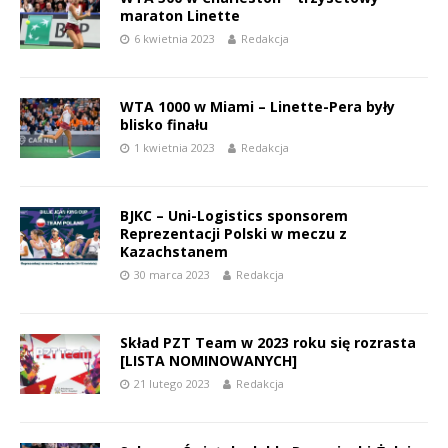
maraton Linette
6 kwietnia 2023
Redakcja
WTA 1000 w Miami – Linette-Pera były
blisko finału
1 kwietnia 2023
Redakcja
BJKC – Uni-Logistics sponsorem
Reprezentacji Polski w meczu z
Kazachstanem
30 marca 2023
Redakcja
Skład PZT Team w 2023 roku się rozrasta
[LISTA NOMINOWANYCH]
21 lutego 2023
Redakcja