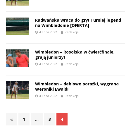
Radwańska wraca do gry! Turniej legend
na Wimbledonie [OFERTA]
4 lipca 2022
Redakcja
Wimbledon – Rosolska w ćwierćfinale,
grają juniorzy!
4 lipca 2022
Redakcja
Wimbledon – deblowe porażki, wygrana
Weroniki Ewald!
4 lipca 2022
Redakcja
«
1
…
3
4