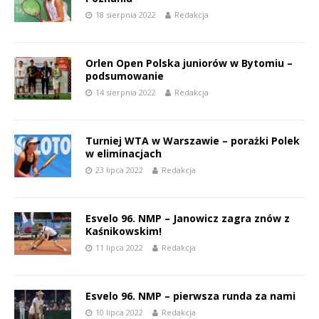
18 sierpnia 2022
Redakcja
Orlen Open Polska juniorów w Bytomiu –
podsumowanie
14 sierpnia 2022
Redakcja
Turniej WTA w Warszawie – porażki Polek
w eliminacjach
23 lipca 2022
Redakcja
Esvelo 96. NMP – Janowicz zagra znów z
Kaśnikowskim!
11 lipca 2022
Redakcja
Esvelo 96. NMP – pierwsza runda za nami
10 lipca 2022
Redakcja