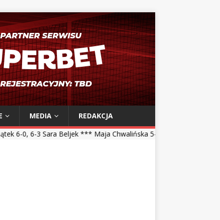
E
MEDIA
REDAKCJA
eljek *** Maja Chwalińska 5-7, 1-6 Talia Gibson *** Magdalena Fręch 