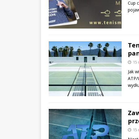
Cup c
pojaw
Ten
pa
15 
Jak 
ATP/W
wydłu
Zaw
prz
15 