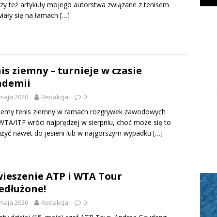
zy też artykuły mojego autorstwa związane z tenisem
iały się na łamach
[…]
is ziemny – turnieje w czasie
ndemii
maja 2020
Redakcja
0
wiemy tenis ziemny w ramach rozgrywek zawodowych
TA/ITF wróci najprędzej w sierpniu, choć może się to
żyć nawet do jesieni lub w najgorszym wypadku
[…]
ieszenie ATP i WTA Tour
edłużone!
maja 2020
Redakcja
0