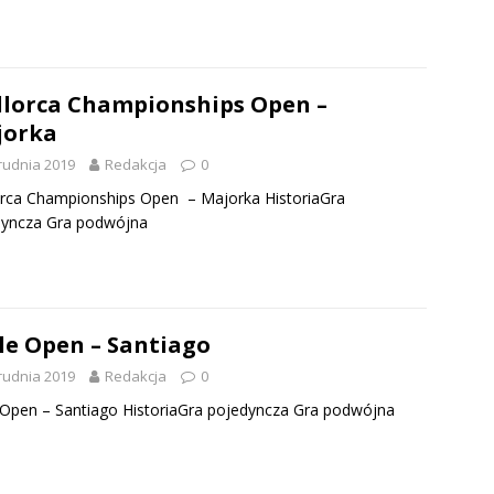
lorca Championships Open –
jorka
rudnia 2019
Redakcja
0
rca Championships Open – Majorka HistoriaGra
dyncza Gra podwójna
le Open – Santiago
rudnia 2019
Redakcja
0
 Open – Santiago HistoriaGra pojedyncza Gra podwójna