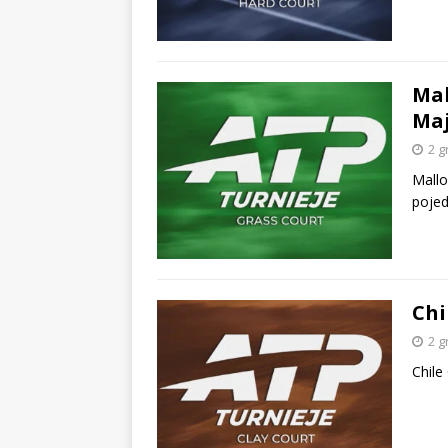
Mal
Ma
2 g
Mallo
poje
Chi
2 g
Chile