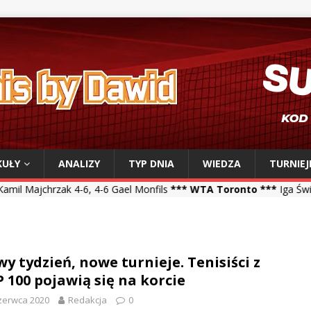
KUŁY
ANALIZY
TYP DNIA
WIEDZA
TURNIEJ
, 4-6 Gael Monfils
*** WTA Toronto ***
Iga Świątek 6-0, 6-3 Sara B
y tydzień, nowe turnieje. Tenisiści z
 100 pojawią się na korcie
zerwca 2020
Redakcja
0