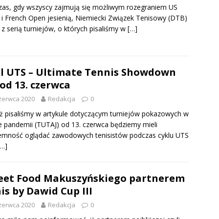
as, gdy wszyscy zajmują się możliwym rozegraniem US
i French Open jesienią, Niemiecki Związek Tenisowy (DTB)
 z serią turniejów, o których pisaliśmy w
[…]
l UTS – Ultimate Tennis Showdown
 od 13. czerwca
zerwca 2020
Redakcja
0
uż pisaliśmy w artykule dotyczącym turniejów pokazowych w
e pandemii (TUTAJ) od 13. czerwca będziemy mieli
emność oglądać zawodowych tenisistów podczas cyklu UTS
[…]
eet Food Makuszyńskiego partnerem
is by Dawid Cup III
zerwca 2020
Redakcja
0