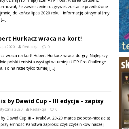
ety dzisiaj (15. maja) szef ATP Tour, Andrea Gaudenzi
ormował, że zawieszenie rozgrywek zostanie przedłużone
jmniej do końca lipca 2020 roku. Informację otrzymaliśmy
e
[…]
ert Hurkacz wraca na kort!
aja 2020
Redakcja
0
cz wraca na kort! Hubert Hurkacz wraca do gry. Najlepszy
lnie polski tenisista wystąpi w turnieju UTR Pro Challenge
da. To na razie tylko turniej
[…]
is by Dawid Cup – III edycja – zapisy
stycznia 2020
Redakcja
0
 by Dawid Cup III – Kraków, 28-29 marca (sobota-niedziela)
rzyjemność Państwa zaprosić czyli czytelników naszej