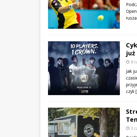
Podcz
Open 
rusza
Cyk
już
8 c
Jak j
czasi
przyj
czyli
Str
Ten
3 c