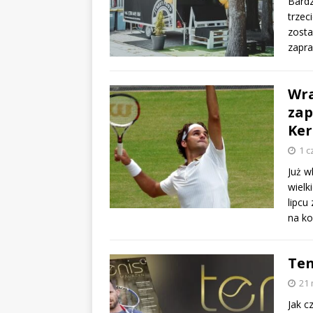
Bardz
trzec
zost
zapr
Wra
zap
Ker
1 c
Już w
wielk
lipcu
na ko
Ten
21 
Jak c