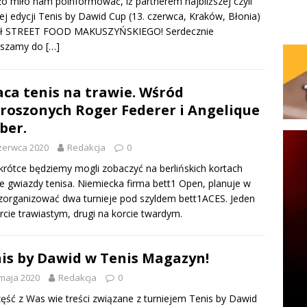
o miło nam poinformować, iż partnerem najbliższej czyli
iej edycji Tenis by Dawid Cup (13. czerwca, Kraków, Błonia)
ał STREET FOOD MAKUSZYŃSKIEGO! Serdecznie
aszamy do
[…]
ca tenis na trawie. Wśród
roszonych Roger Federer i Angelique
ber.
zerwca 2020
Redakcja
0
krótce będziemy mogli zobaczyć na berlińskich kortach
ie gwiazdy tenisa. Niemiecka firma bett1 Open, planuje w
 zorganizować dwa turnieje pod szyldem bett1ACES. Jeden
rcie trawiastym, drugi na korcie twardym.
is by Dawid w Tenis Magazyn!
maja 2020
Redakcja
0
zęść z Was wie treści związane z turniejem Tenis by Dawid