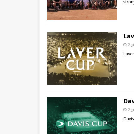
stron
Lav
2 g
Laver
Dav
2 g
Davis