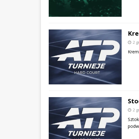
Kre
2 g
Kreml
Sto
2 g
Sztok
podw