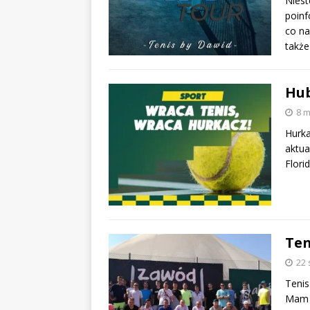
Niest
poinf
co na
takż
Hub
8 m
Hurka
aktua
Flori
Ten
22 
Tenis
Mam p