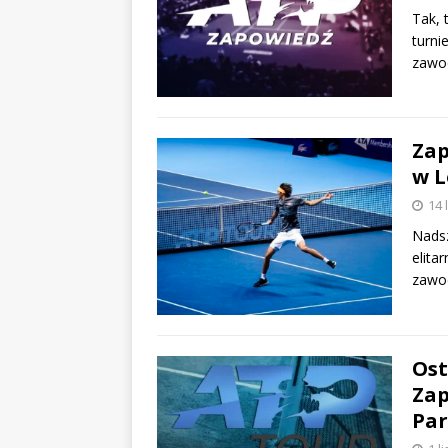
Tak, 
turni
zawo
Zap
w L
14 
Nadsz
elita
zawod
Ost
Zap
Par