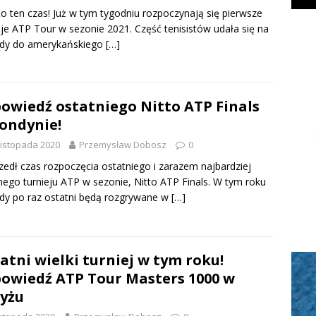
to ten czas! Już w tym tygodniu rozpoczynają się pierwsze
eje ATP Tour w sezonie 2021. Część tenisistów udała się na
dy do amerykańskiego
[…]
owiedź ostatniego Nitto ATP Finals
ondynie!
listopada 2020
Przemysław Dobosz
0
edł czas rozpoczęcia ostatniego i zarazem najbardziej
rnego turnieju ATP w sezonie, Nitto ATP Finals. W tym roku
y po raz ostatni będą rozgrywane w
[…]
atni wielki turniej w tym roku!
owiedź ATP Tour Masters 1000 w
yżu