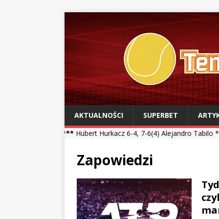
AKTUALNOŚCI
SUPERBET
ARTY
eal ***
Hubert Hurkacz 6-4, 7-6(4) Alejandro Tabilo *** Kamil Majch
Zapowiedzi
Tyd
czy
mar