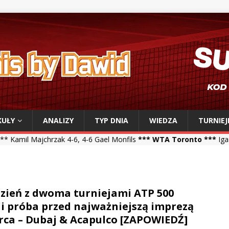
KUŁY
ANALIZY
TYP DNIA
WIEDZA
TURNIEJ
rzak 4-6, 4-6 Gael Monfils
*** WTA Toronto ***
Iga Świątek 6-2, 6-
zień z dwoma turniejami ATP 500
li próba przed najważniejszą imprezą
ca – Dubaj & Acapulco [ZAPOWIEDŹ]