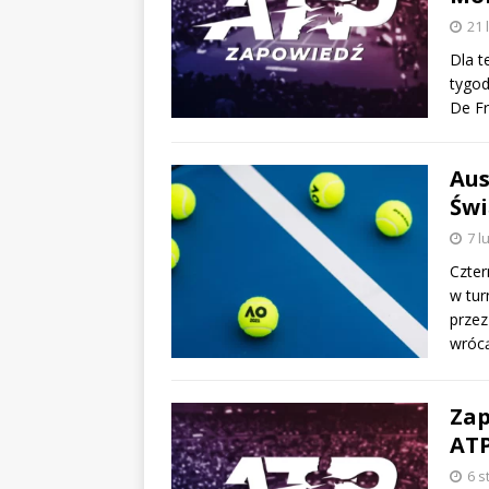
21 
Dla t
tygod
De Fr
Aus
Świ
7 l
Czter
w tur
przez
wrócą
Zap
ATP
6 s