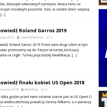
w, dziesiątki odwołanych turniejów. Wraca tenis na
ższym możliwym poziomie. Dziś, w ostatni dzień sierpnia,
y
[…]
owiedź Roland Garros 2019
maja 2019
Dawid Wiktorski
0
iedź Roland Garros 2019 Przed nami drugi szlem w tym
 więc przenosimy się do Paryża na turniej kończący
nia na cegle. Turniej poprzedziły kwalifikacje,
[…]
owiedź finału kobiet US Open 2018
rześnia 2018
Redakcja
0
a kilka godzin przed nami ostatnie starcie pań w US Open! O
tuł wielkoszlemowy powalczy Serena Williams, a o pierwszy