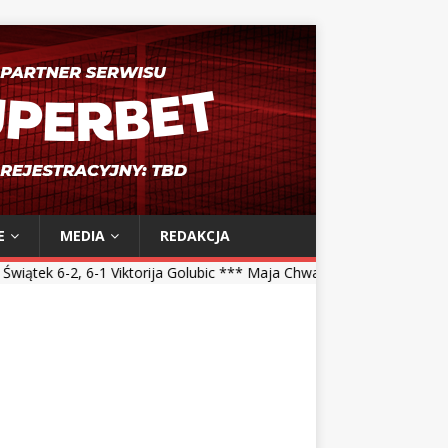
E
MEDIA
REDAKCJA
1 Viktorija Golubic *** Maja Chwalińska 5-7, 1-6 Talia Gibson *** Ma