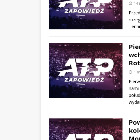
14 
Przed
rozeg
Tenni
Pie
wch
Rot
1 m
Pierw
nami 
połu
wyda
Pow
kol
Mon