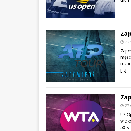
trium
Zap
27 
Zapo
mężcz
rozpo
[…]
Zap
27 
US Op
wielk
50 w