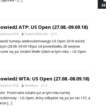
f Japonka –
[…]
owiedź ATP: US Open (27.08.-09.09.18)
sierpnia 2018
Dawid Wiktorski
0
wiedź turnieju wielkoszlemowego US Open 2018 wśród
yzn (28.08.-09.09.18)Już od poniedziałku 28 sierpnia
cznie się już ostatni Wielki Szlem w tym roku – US Open.
owiedź WTA: US Open (27.08.-08.09.18)
sierpnia 2018
Redakcja
0
en Przed nami ostatni już w tym roku turniej
oszlemowy – US Open, który odbędzie się już po raz 137, a
 erze
[…]