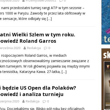
istopada 2020
Przemysław Dobosz
0
 nami przedostatni turniej rangi ATP w tym sezonie –
rs 1000 w Paryżu. Zawody te przez lata obfitowały w
ie sensacje, które odbijały się
[…]
atni Wielki Szlem w tym roku.
owiedź Roland Garros
września 2020
Redakcja
0
 rozpoczęciem Roland Garros, w mediach
ecznościowych obserwowaliśmy zamieszanie związane z
kim turniejem. W roli głównej pojawiła się między innymi
a tenisistka, Katarzyna Kawa. 27-latka,
[…]
i będzie US Open dla Polaków?
owiedź i analiza turnieju
sierpnia 2020
Redakcja
0
cu. Doczekaliśmy się. Blisko pół roku bez oficjalnych