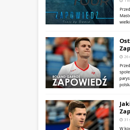
1 l
Przed
Maste
wielk
Ost
Zap
26 
Przed
społ
parys
polsk
Jak
Zap
31 
W koń