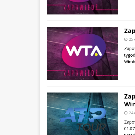
Zap
25 
Zapow
tygod
Wimbl
Zap
Wim
24 
Zapow
01.07