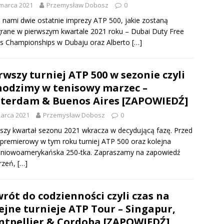
marca 2021
Przemysław Dobosz
0
 nami dwie ostatnie imprezy ATP 500, jakie zostaną
rane w pierwszym kwartale 2021 roku – Dubai Duty Free
s Championships w Dubaju oraz Alberto
[…]
rwszy turniej ATP 500 w sezonie czyli
odzimy w tenisowy marzec –
terdam & Buenos Aires [ZAPOWIEDŹ]
arca 2021
Przemysław Dobosz
0
szy kwartał sezonu 2021 wkracza w decydującą fazę. Przed
premierowy w tym roku turniej ATP 500 oraz kolejna
dniowoamerykańska 250-tka. Zapraszamy na zapowiedź
rzeń,
[…]
rót do codzienności czyli czas na
ejne turnieje ATP Tour – Singapur,
tpellier & Cordoba [ZAPOWIEDŹ]