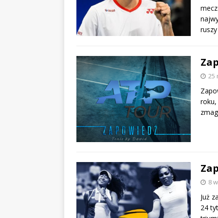
meczó
najwy
rusz
Zap
25 
Zapow
roku,
zmaga
Zap
8 w
Już z
24 ty