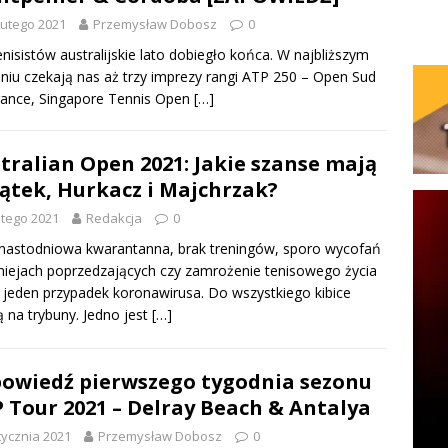
lutego 2021
Przemysław Dobosz
0
enisistów australijskie lato dobiegło końca. W najbliższym
niu czekają nas aż trzy imprezy rangi ATP 250 – Open Sud
ance, Singapore Tennis Open
[…]
tralian Open 2021: Jakie szanse mają
ątek, Hurkacz i Majchrzak?
utego 2021
Redakcja
0
nastodniowa kwarantanna, brak treningów, sporo wycofań
niejach poprzedzających czy zamrożenie tenisowego życia
 jeden przypadek koronawirusa. Do wszystkiego kibice
 na trybuny. Jedno jest
[…]
owiedź pierwszego tygodnia sezonu
 Tour 2021 – Delray Beach & Antalya
tycznia 2021
Przemysław Dobosz
0